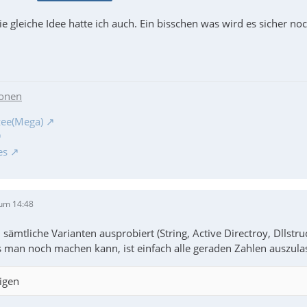
 gleiche Idee hatte ich auch. Ein bisschen was wird es sicher no
ionen
zee(Mega)
es
um 14:48
l sämtliche Varianten ausprobiert (String, Active Directroy, Dlls
s man noch machen kann, ist einfach alle geraden Zahlen auszul
igen