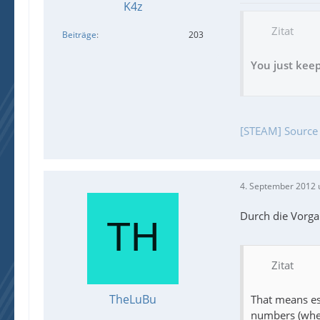
K4z
Zitat
Beiträge
203
You just keep
[STEAM] Source
4. September 2012 
Durch die Vorga
Zitat
TheLuBu
That means es
numbers (whee