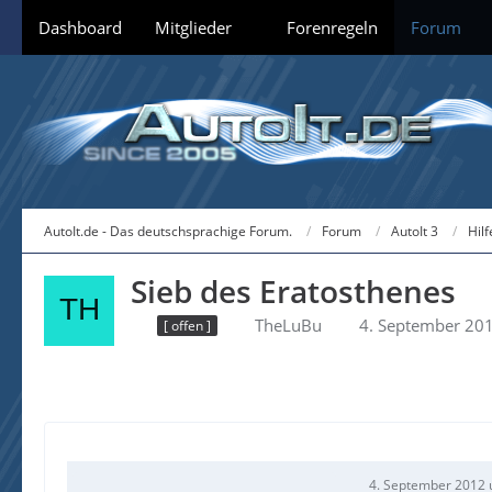
Dashboard
Mitglieder
Forenregeln
Forum
AutoIt.de - Das deutschsprachige Forum.
Forum
AutoIt 3
Hil
Sieb des Eratosthenes
TheLuBu
4. September 20
[ offen ]
4. September 2012 