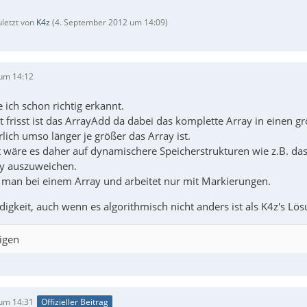
uletzt von
K4z
(
4. September 2012 um 14:09
)
um 14:12
 ich schon richtig erkannt.
t frisst ist das ArrayAdd da dabei das komplette Array in einen 
lich umso länger je größer das Array ist.
t wäre es daher auf dynamischere Speicherstrukturen wie z.B. das
ay auszuweichen.
bt man bei einem Array und arbeitet nur mit Markierungen.
ndigkeit, auch wenn es algorithmisch nicht anders ist als K4z's 
igen
um 14:31
Offizieller Beitrag