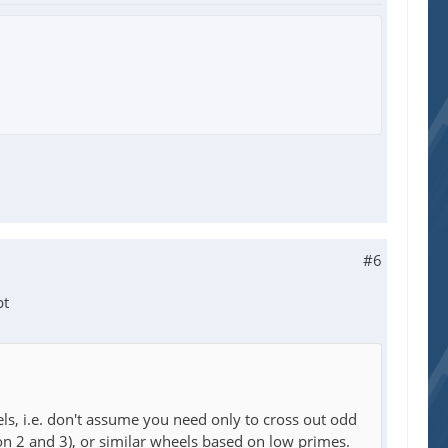
#6
bt
s, i.e. don't assume you need only to cross out odd
 2 and 3), or similar wheels based on low primes.