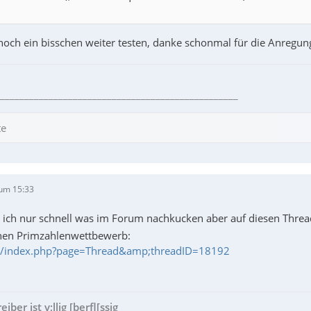
noch ein bisschen weiter testen, danke schonmal für die Anregu
_________________________________________________
te
um 15:33
te ich nur schnell was im Forum nachkucken aber auf diesen Thr
 nen Primzahlenwettbewerb:
.de/index.php?page=Thread&amp;threadID=18192
ber ist v;llig [berfl[ssig