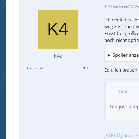
4. September 2012 
Ich denk das _Ar
weg zuschneide
Frisst bei größe
noch nicht optim
Spoiler anze
K4z
Beiträge
203
Edit: Ich brauc
Zitat
You just keep
[STEAM] Source