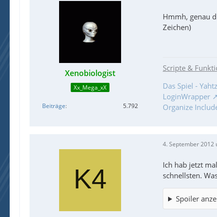
Hmmh, genau die
Zeichen)
Scripte & Funkt
Xenobiologist
Das Spiel - Yaht
Xx_Mega_xX
LoginWrapper
Beiträge
5.792
Organize Includ
4. September 2012 
Ich hab jetzt ma
schnellsten. Wa
Spoiler anze