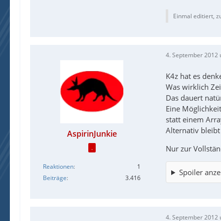
Einmal editiert, z
4. September 2012 
K4z hat es denke
Was wirklich Zei
Das dauert natür
Eine Möglichkei
statt einem Arr
Alternativ blei
AspirinJunkie
Nur zur Vollstä
.
Reaktionen
1
Spoiler anze
Beiträge
3.416
4. September 2012 