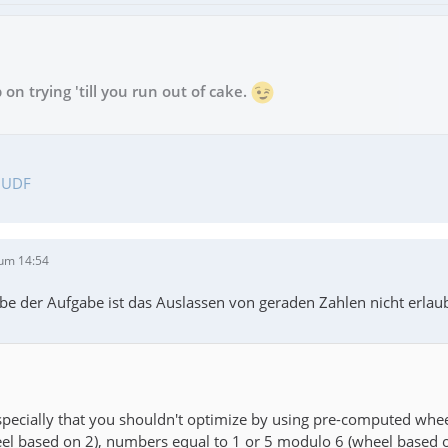
 on trying 'till you run out of cake.
 UDF
um 14:54
be der Aufgabe ist das Auslassen von geraden Zahlen nicht erlau
pecially that you shouldn't optimize by using pre-computed wheel
l based on 2), numbers equal to 1 or 5 modulo 6 (wheel based on