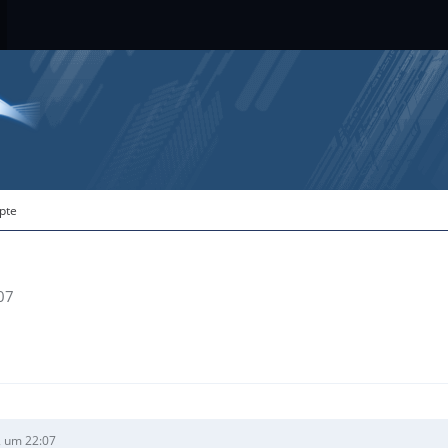
ipte
07
 um 22:07