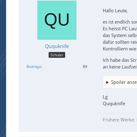
Hallo Leute,
es ist endlich s
Es heisst PC La
das System selb
dafür sollten re
Ququknife
Kontrolliern wie
Schüler
Ich habe das Sc
an keine Laufze
Beiträge
89
Spoiler anze
Lg
Ququknife
Frühere Werke: