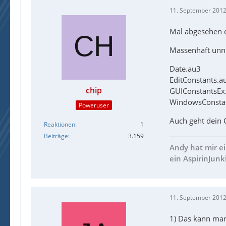
11. September 2012
Mal abgesehen d
Massenhaft unnöt
Date.au3
EditConstants.a
chip
GUIConstantsEx
WindowsConsta
Poweruser
Auch geht dein C
Reaktionen
1
Beiträge
3.159
Andy hat mir e
ein AspirinJunk
11. September 2012
1) Das kann man