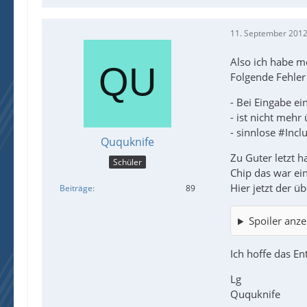
11. September 2012
Also ich habe m
Folgende Fehler
- Bei Eingabe ei
- ist nicht mehr
- sinnlose #Incl
Ququknife
Zu Guter letzt
Schüler
Chip das war ein
Hier jetzt der ü
Beiträge
89
Spoiler anze
Ich hoffe das En
Lg
Ququknife