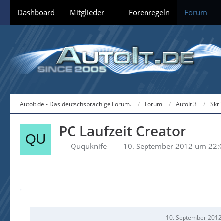
Dashboard
Mitglieder
Forenregeln
Forum
AutoIt.de - Das deutschsprachige Forum.
Forum
AutoIt 3
Skr
PC Laufzeit Creator
Ququknife
10. September 2012 um 22:
10. September 2012