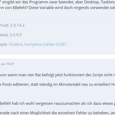
 eingibt wir das Programm zwar beendet, aber Desktop, Taskleis
Sinn von $Befehl? Diese Variable wird doch nirgends verwendet o
Prod): 3.3.14.2
eta): 3.3.9.5
ipte:
Chatbot
,
komplexe Zahlen (UDF)
 um 10:21
on wenn man nen Rat befolgt jetzt funktioniert des Script nicht 
te Posts editieren, statt ständig im Minutentakt neu zu erstellen! 
 $Befehl hab ich wohl vergessen rauszumachen als ich dazu etwas
erade nach einer Möglichkeit die einzelnen Fehler zu beheben, je