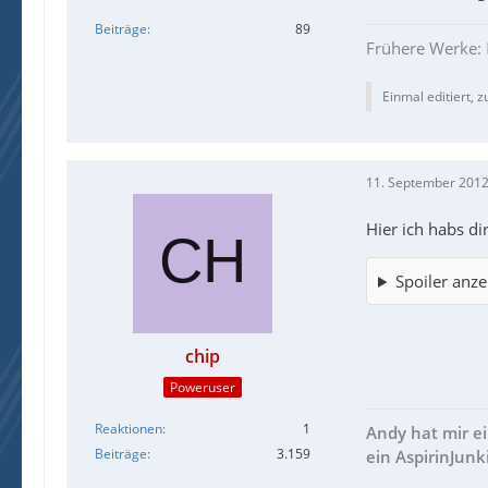
Beiträge
89
Frühere Werke:
Einmal editiert, z
11. September 2012
Hier ich habs d
Spoiler anze
chip
Poweruser
Reaktionen
1
Andy hat mir e
Beiträge
3.159
ein AspirinJunk