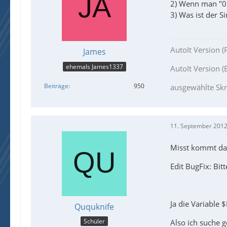
2) Wenn man "0"
3) Was ist der 
AutoIt Version (
James
ehemals James1337
AutoIt Version (B
Beiträge
950
ausgewählte Skr
11. September 2012
Misst kommt dav
Edit BugFix: Bit
Ja die Variable
Ququknife
Schüler
Also ich suche g