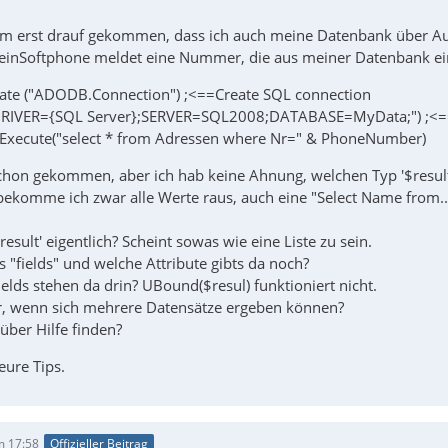
em erst drauf gekommen, dass ich auch meine Datenbank über Au
einSoftphone meldet eine Nummer, die aus meiner Datenbank ei
ate ("ADODB.Connection") ;<==Create SQL connection
RIVER={SQL Server};SERVER=SQL2008;DATABASE=MyData;") ;<==C
.Execute("select * from Adressen where Nr=" & PhoneNumber)
schon gekommen, aber ich hab keine Ahnung, welchen Typ '$result
.) bekomme ich zwar alle Werte raus, auch eine "Select Name from...
result' eigentlich? Scheint sowas wie eine Liste zu sein.
 "fields" und welche Attribute gibts da noch?
elds stehen da drin? UBound($resul) funktioniert nicht.
r, wenn sich mehrere Datensätze ergeben können?
über Hilfe finden?
eure Tips.
m 17:58
Offizieller Beitrag