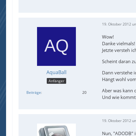
19. Oktober 2012 u
Wow!
Danke vielmals!
Jetzte versteh ic
Scheint daran zu
AquaBall
Dann verstehe ic
Hängt wohl vom O
Anfänger
Aber was kann de
Beiträge
20
Und wie kommt 
19. Oktober 2012 u
Nun, "ADODB" is