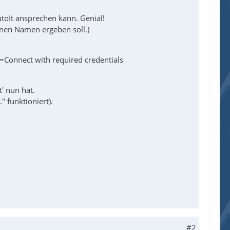
toIt ansprechen kann. Genial!
nen Namen ergeben soll.)
onnect with required credentials
' nun hat.
" funktioniert).
#2