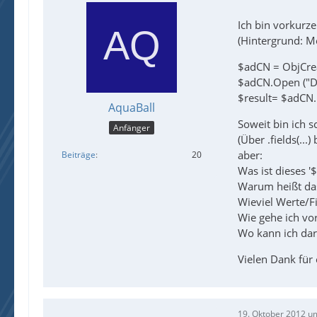
Ich bin vorkurz
(Hintergrund: M
$adCN = ObjCre
$adCN.Open ("D
$result= $adCN
AquaBall
Soweit bin ich 
Anfänger
(Über .fields(..
aber:
Beiträge
20
Was ist dieses '$
Warum heißt das
Wieviel Werte/Fi
Wie gehe ich vo
Wo kann ich dar
Vielen Dank für 
19. Oktober 2012 u