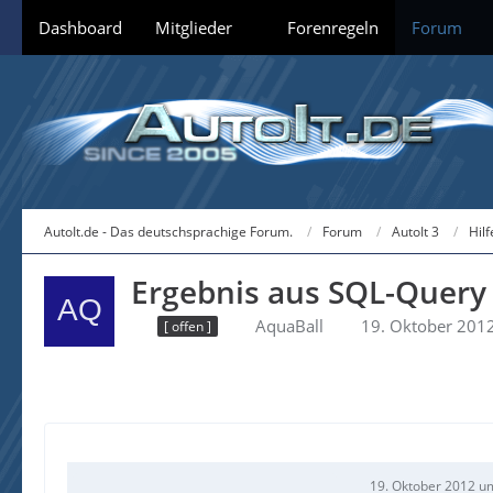
Dashboard
Mitglieder
Forenregeln
Forum
AutoIt.de - Das deutschsprachige Forum.
Forum
AutoIt 3
Hil
Ergebnis aus SQL-Query 
AquaBall
19. Oktober 201
[ offen ]
19. Oktober 2012 u