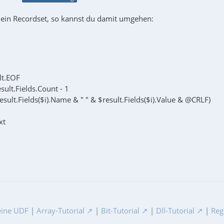
t ein Recordset, so kannst du damit umgehen:
lt.EOF
sult.Fields.Count - 1
sult.Fields($i).Name & " " & $result.Fields($i).Value & @CRLF)
xt
ine UDF
|
Array-Tutorial
|
Bit-Tutorial
|
Dll-Tutorial
|
Reg