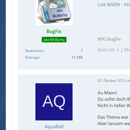
Link MSDN - AD
BugFix
MfG BugFix
aka McBarby
Mein Git
|
Me
Reaktionen
7
Beiträge
11.165
20. Oktober 2012 u
Au Mann!
Du sollst doch B
Nicht in tiefen
Das Thema war 
Aber lanxam wer
AquaBall