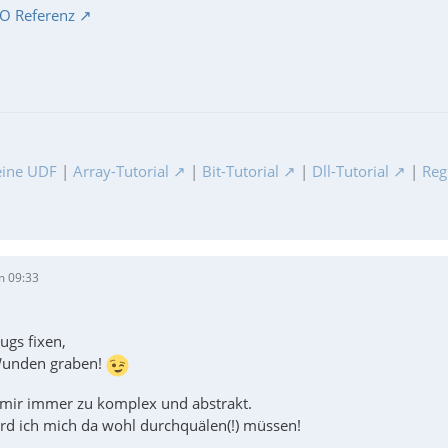
O Referenz
ine UDF
|
Array-Tutorial
|
Bit-Tutorial
|
Dll-Tutorial
|
Reg
m 09:33
ugs fixen,
 Wunden graben!
mir immer zu komplex und abstrakt.
d ich mich da wohl durchquälen(!) müssen!