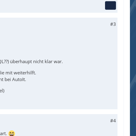
#3
QL??) überhaupt nicht klar war.
e mit weiterhilft.
t bei AutoIt.
el)
#4
art.