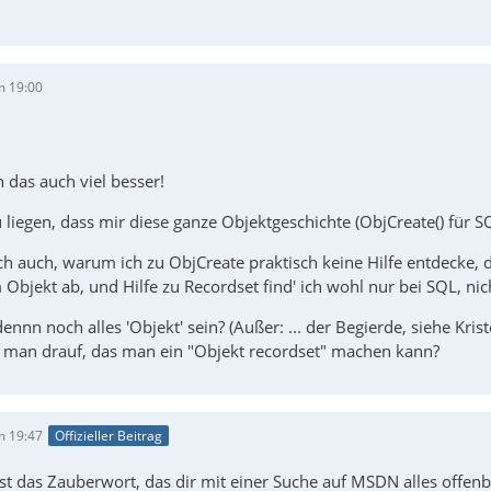
m 19:00
h das auch viel besser!
 liegen, dass mir diese ganze Objektgeschichte (ObjCreate() für S
h auch, warum ich zu ObjCreate praktisch keine Hilfe entdecke, di
bjekt ab, und Hilfe zu Recordset find' ich wohl nur bei SQL, nich
nnn noch alles 'Objekt' sein? (Außer: ... der Begierde, siehe Krist
man drauf, das man ein "Objekt recordset" machen kann?
m 19:47
Offizieller Beitrag
t das Zauberwort, das dir mit einer Suche auf MSDN alles offenb