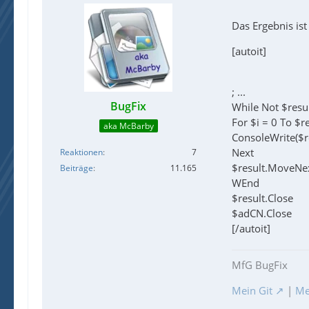
Das Ergebnis is
[autoit]
; ...
BugFix
While Not $resu
For $i = 0 To $re
aka McBarby
ConsoleWrite($re
Next
Reaktionen
7
$result.MoveNe
Beiträge
11.165
WEnd
$result.Close
$adCN.Close
[/autoit]
MfG BugFix
Mein Git
|
Me