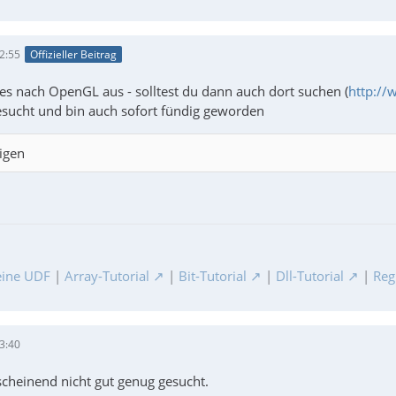
2:55
Offizieller Beitrag
les nach OpenGL aus - solltest du dann auch dort suchen (
http://
sucht und bin auch sofort fündig geworden
igen
ine UDF
|
Array-Tutorial
|
Bit-Tutorial
|
Dll-Tutorial
|
Reg
3:40
cheinend nicht gut genug gesucht.