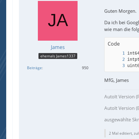
Guten Morgen.
Da ich bei Googl
wie man die folg
Code
James
ehemals James1337
uint
Beiträge
950
MfG, James
AutoIt Version (
AutoIt Version (B
ausgewählte Skr
2 Mal editiert, zu