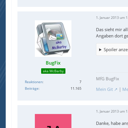
1. Januar 2013 um 1
Das sieht mir al
Angaben dort ge
Spoiler anze
BugFix
aka McBarby
MfG BugFix
Reaktionen
7
Beiträge
11.165
Mein Git
|
Me
1. Januar 2013 um 1
Danke, habe ans