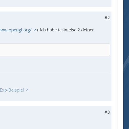
#2
www.opengl.org/
). Ich habe testweise 2 deiner
Exp-Beispiel
#3