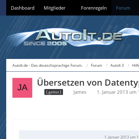
Dashboard
Mitglieder
Forenregeln
Forum
AutoIt.de - Das deutschsprachige Forum.
Forum
AutoIt 3
Hil
Übersetzen von Datent
James
1. Januar 2013 um 
[ gelöst ]
1. Januar 2013 um 1