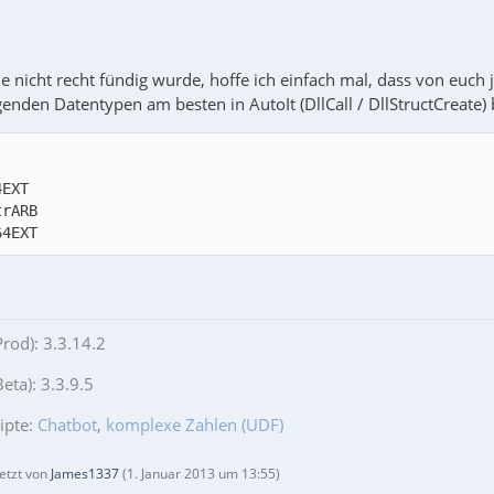
e nicht recht fündig wurde, hoffe ich einfach mal, dass von euch
enden Datentypen am besten in AutoIt (DllCall / DllStructCreate) 
64EXT
Prod): 3.3.14.2
eta): 3.3.9.5
ipte:
Chatbot
,
komplexe Zahlen (UDF)
letzt von
James1337
(
1. Januar 2013 um 13:55
)