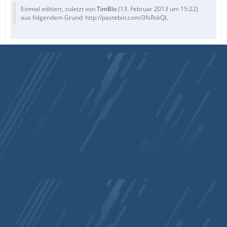
Einmal editiert, zuletzt von
TimBlo
(
13. Februar 2013 um 15:22
)
aus folgendem Grund: http://pastebin.com/3fsRskQL