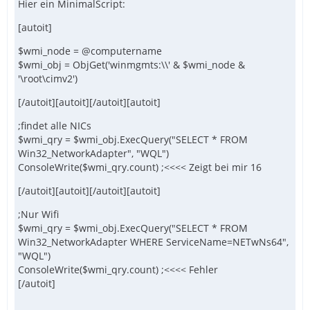
Hier ein MinimalScript:
[autoit]
$wmi_node = @computername
$wmi_obj = ObjGet('winmgmts:\\' & $wmi_node &
'\root\cimv2')
[/autoit][autoit][/autoit][autoit]
;findet alle NICs
$wmi_qry = $wmi_obj.ExecQuery("SELECT * FROM
Win32_NetworkAdapter", "WQL")
ConsoleWrite($wmi_qry.count) ;<<<< Zeigt bei mir 16
[/autoit][autoit][/autoit][autoit]
;Nur Wifi
$wmi_qry = $wmi_obj.ExecQuery("SELECT * FROM
Win32_NetworkAdapter WHERE ServiceName=NETwNs64",
"WQL")
ConsoleWrite($wmi_qry.count) ;<<<< Fehler
[/autoit]