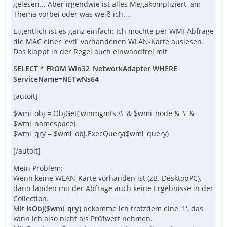
gelesen... Aber irgendwie ist alles Megakompliziert, am
Thema vorbei oder was weiß ich....
Eigentlich ist es ganz einfach: Ich möchte per WMI-Abfrage
die MAC einer 'evtl' vorhandenen WLAN-Karte auslesen.
Das klappt in der Regel auch einwandfrei mit
SELECT * FROM Win32_NetworkAdapter WHERE
ServiceName=NETwNs64
[autoit]
$wmi_obj = ObjGet('winmgmts:\\' & $wmi_node & '\' &
$wmi_namespace)
$wmi_qry = $wmi_obj.ExecQuery($wmi_query)
[/autoit]
Mein Problem:
Wenn keine WLAN-Karte vorhanden ist (zB. DesktopPC),
dann landen mit der Abfrage auch keine Ergebnisse in der
Collection.
Mit
IsObj($wmi_qry)
bekomme ich trotzdem eine '1', das
kann ich also nicht als Prüfwert nehmen.