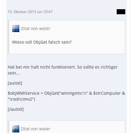
15. Oktober 2013 um 10:47
Zitat von water
Wieso soll ObjGet falsch sein?
Hat bei mir halt nicht funktioniert. So sollte es richtiger
sein...
[autoit]
$objWMIService = ObjGet("winmgmts:\\" & $strComputer &
"\root\cimv2")
[/autoit]
Zitat von water