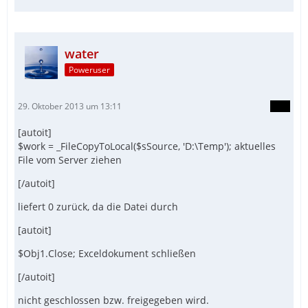
water
Poweruser
29. Oktober 2013 um 13:11
[autoit]
$work = _FileCopyToLocal($sSource, 'D:\Temp'); aktuelles
File vom Server ziehen
[/autoit]
liefert 0 zurück, da die Datei durch
[autoit]
$Obj1.Close; Exceldokument schließen
[/autoit]
nicht geschlossen bzw. freigegeben wird.