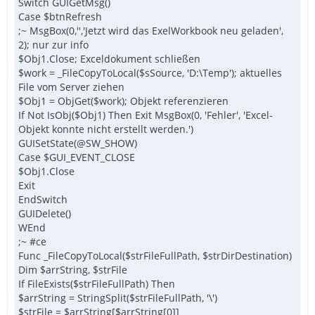
Switch GUIGetMsg()
Case $btnRefresh
;~ MsgBox(0,'','Jetzt wird das ExelWorkbook neu geladen',
2); nur zur info
$Obj1.Close; Exceldokument schließen
$work = _FileCopyToLocal($sSource, 'D:\Temp'); aktuelles
File vom Server ziehen
$Obj1 = ObjGet($work); Objekt referenzieren
If Not IsObj($Obj1) Then Exit MsgBox(0, 'Fehler', 'Excel-
Objekt konnte nicht erstellt werden.')
GUISetState(@SW_SHOW)
Case $GUI_EVENT_CLOSE
$Obj1.Close
Exit
EndSwitch
GUIDelete()
WEnd
;~ #ce
Func _FileCopyToLocal($strFileFullPath, $strDirDestination)
Dim $arrString, $strFile
If FileExists($strFileFullPath) Then
$arrString = StringSplit($strFileFullPath, '\')
$strFile = $arrString[$arrString[0]]