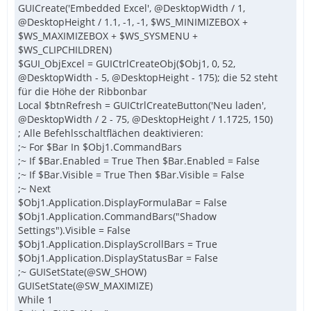
GUICreate('Embedded Excel', @DesktopWidth / 1,
@DesktopHeight / 1.1, -1, -1, $WS_MINIMIZEBOX +
$WS_MAXIMIZEBOX + $WS_SYSMENU +
$WS_CLIPCHILDREN)
$GUI_ObjExcel = GUICtrlCreateObj($Obj1, 0, 52,
@DesktopWidth - 5, @DesktopHeight - 175); die 52 steht
für die Höhe der Ribbonbar
Local $btnRefresh = GUICtrlCreateButton('Neu laden',
@DesktopWidth / 2 - 75, @DesktopHeight / 1.1725, 150)
; Alle Befehlsschaltflächen deaktivieren:
;~ For $Bar In $Obj1.CommandBars
;~ If $Bar.Enabled = True Then $Bar.Enabled = False
;~ If $Bar.Visible = True Then $Bar.Visible = False
;~ Next
$Obj1.Application.DisplayFormulaBar = False
$Obj1.Application.CommandBars("Shadow
Settings").Visible = False
$Obj1.Application.DisplayScrollBars = True
$Obj1.Application.DisplayStatusBar = False
;~ GUISetState(@SW_SHOW)
GUISetState(@SW_MAXIMIZE)
While 1