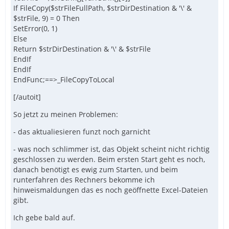
If FileCopy($strFileFullPath, $strDirDestination & '\' &
$strFile, 9) = 0 Then
SetError(0, 1)
Else
Return $strDirDestination & '\' & $strFile
EndIf
EndIf
EndFunc;==>_FileCopyToLocal
[/autoit]
So jetzt zu meinen Problemen:
- das aktualiesieren funzt noch garnicht
- was noch schlimmer ist, das Objekt scheint nicht richtig
geschlossen zu werden. Beim ersten Start geht es noch,
danach benötigt es ewig zum Starten, und beim
runterfahren des Rechners bekomme ich
hinweismaldungen das es noch geöffnette Excel-Dateien
gibt.
Ich gebe bald auf.