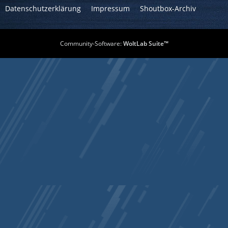
Datenschutzerklärung
Impressum
Shoutbox-Archiv
Community-Software:
WoltLab Suite™