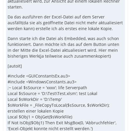
aktualiesiert wird, zur Ansicht auf einem lokalen Rechner
starten.
Da das ausführen der Excel-Datei auf dem Server
ausfällt(da sie als geöffnette Datei nicht mehr aktualiesiert
werden kann) erstelle ich als erstes eine lokale Kopie.
Dann starte ich die Datei als Embedded, was auch schon
funktioniert. Dann möchte ich das auf dem Button unten
in der Mitte die Excel-Datei aktualiesiert wird. Hier mein
bisheriges Werk(ja teilweise auch zusammenkopiert)
[autoit]
#include <GUIConstantsEx.au3>
#include <WindowsConstants.au3>
;~ Local $sSource = 'xxxx'; life Serverpath
Local $sSource = 'D:\Test\Test.xlsm'; test Lokal
Local $sWorkDir = 'D:\Temp'
$sWorkFile = _FileCopyToLocal($sSource, $sWorkDir);
erstellen einer lokalen Kopie
Local $Obj1 = ObjGet($sWorkFile)
If Not IsObj($Obj1) Then Exit MsgBox(0, 'Abbruchfehler',
'Excel-Objekt konnte nicht erstellt werden.')