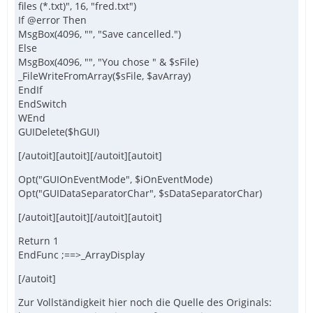
files (*.txt)", 16, "fred.txt")
If @error Then
MsgBox(4096, "", "Save cancelled.")
Else
MsgBox(4096, "", "You chose " & $sFile)
_FileWriteFromArray($sFile, $avArray)
EndIf
EndSwitch
WEnd
GUIDelete($hGUI)
[/autoit][autoit][/autoit][autoit]
Opt("GUIOnEventMode", $iOnEventMode)
Opt("GUIDataSeparatorChar", $sDataSeparatorChar)
[/autoit][autoit][/autoit][autoit]
Return 1
EndFunc ;==>_ArrayDisplay
[/autoit]
Zur Vollständigkeit hier noch die Quelle des Originals: