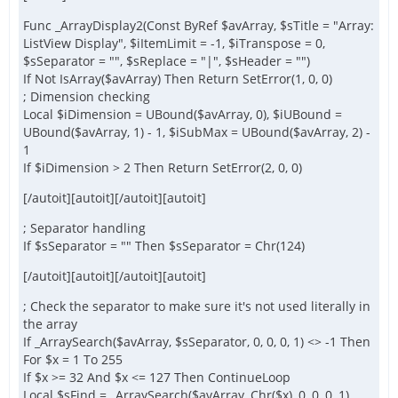
Func _ArrayDisplay2(Const ByRef $avArray, $sTitle = "Array:
ListView Display", $iItemLimit = -1, $iTranspose = 0,
$sSeparator = "", $sReplace = "|", $sHeader = "")
If Not IsArray($avArray) Then Return SetError(1, 0, 0)
; Dimension checking
Local $iDimension = UBound($avArray, 0), $iUBound =
UBound($avArray, 1) - 1, $iSubMax = UBound($avArray, 2) -
1
If $iDimension > 2 Then Return SetError(2, 0, 0)
[/autoit][autoit][/autoit][autoit]
; Separator handling
If $sSeparator = "" Then $sSeparator = Chr(124)
[/autoit][autoit][/autoit][autoit]
; Check the separator to make sure it's not used literally in
the array
If _ArraySearch($avArray, $sSeparator, 0, 0, 0, 1) <> -1 Then
For $x = 1 To 255
If $x >= 32 And $x <= 127 Then ContinueLoop
Local $sFind = _ArraySearch($avArray, Chr($x), 0, 0, 0, 1)