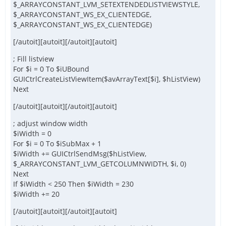
$_ARRAYCONSTANT_LVM_SETEXTENDEDLISTVIEWSTYLE,
$_ARRAYCONSTANT_WS_EX_CLIENTEDGE,
$_ARRAYCONSTANT_WS_EX_CLIENTEDGE)
[/autoit][autoit][/autoit][autoit]
; Fill listview
For $i = 0 To $iUBound
GUICtrlCreateListViewItem($avArrayText[$i], $hListView)
Next
[/autoit][autoit][/autoit][autoit]
; adjust window width
$iWidth = 0
For $i = 0 To $iSubMax + 1
$iWidth += GUICtrlSendMsg($hListView,
$_ARRAYCONSTANT_LVM_GETCOLUMNWIDTH, $i, 0)
Next
If $iWidth < 250 Then $iWidth = 230
$iWidth += 20
[/autoit][autoit][/autoit][autoit]