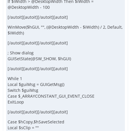
If $iWidth > @DesktopWidth Then $iWidth =
@DesktopWidth - 100
[/autoit][autoit][/autoit][autoit]
WinMove($hGUI, "", (@DesktopWidth - $iWidth) / 2, Default,
$iWidth)
[/autoit][autoit][/autoit][autoit]
; Show dialog
GUISetState(@SW_SHOW, $hGUI)
[/autoit][autoit][/autoit][autoit]
While 1
Local $guiMsg = GUIGetMsg()
Switch $guiMsg
Case $_ARRAYCONSTANT_GUI_EVENT_CLOSE
ExitLoop
[/autoit][autoit][/autoit][autoit]
Case $hCopy,$hSaveSelected
Local $sClip = ""