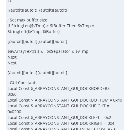
1)
[/autoit][autoit][/autoit][autoit]
; Set max buffer size
If StringLen($vTmp) > $iBuffer Then $vTmp =
StringLeft($vTmp, $iBuffer)
[/autoit][autoit][/autoit][autoit]
$avArrayText[$i] &= $sSeparator & $vTmp
Next
Next
[/autoit][autoit][/autoit][autoit]
; GUI Constants
Local Const $_ARRAYCONSTANT_GUI_DOCKBORDERS =
0x66
Local Const $_ARRAYCONSTANT_GUI_DOCKBOTTOM = 0x40
Local Const $_ARRAYCONSTANT_GUI_DOCKHEIGHT =
0x0200
Local Const $_ARRAYCONSTANT_GUI_DOCKLEFT = 0x2
Local Const $_ARRAYCONSTANT_GUI_DOCKRIGHT = 0x4
Local Const $_ARRAYCONSTANT_GUI_EVENT_CLOSE = -3