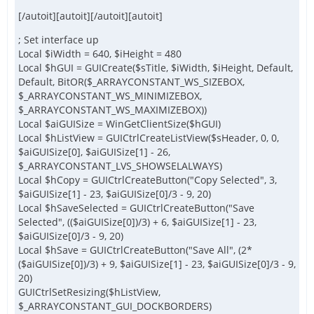
[/autoit][autoit][/autoit][autoit]
; Set interface up
Local $iWidth = 640, $iHeight = 480
Local $hGUI = GUICreate($sTitle, $iWidth, $iHeight, Default,
Default, BitOR($_ARRAYCONSTANT_WS_SIZEBOX,
$_ARRAYCONSTANT_WS_MINIMIZEBOX,
$_ARRAYCONSTANT_WS_MAXIMIZEBOX))
Local $aiGUISize = WinGetClientSize($hGUI)
Local $hListView = GUICtrlCreateListView($sHeader, 0, 0,
$aiGUISize[0], $aiGUISize[1] - 26,
$_ARRAYCONSTANT_LVS_SHOWSELALWAYS)
Local $hCopy = GUICtrlCreateButton("Copy Selected", 3,
$aiGUISize[1] - 23, $aiGUISize[0]/3 - 9, 20)
Local $hSaveSelected = GUICtrlCreateButton("Save
Selected", (($aiGUISize[0])/3) + 6, $aiGUISize[1] - 23,
$aiGUISize[0]/3 - 9, 20)
Local $hSave = GUICtrlCreateButton("Save All", (2*
($aiGUISize[0])/3) + 9, $aiGUISize[1] - 23, $aiGUISize[0]/3 - 9,
20)
GUICtrlSetResizing($hListView,
$_ARRAYCONSTANT_GUI_DOCKBORDERS)