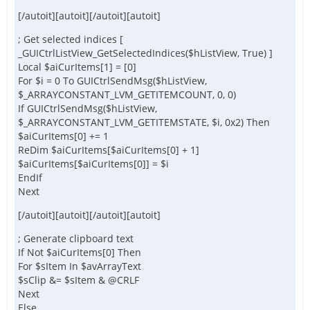
[/autoit][autoit][/autoit][autoit]
; Get selected indices [
_GUICtrlListView_GetSelectedIndices($hListView, True) ]
Local $aiCurItems[1] = [0]
For $i = 0 To GUICtrlSendMsg($hListView,
$_ARRAYCONSTANT_LVM_GETITEMCOUNT, 0, 0)
If GUICtrlSendMsg($hListView,
$_ARRAYCONSTANT_LVM_GETITEMSTATE, $i, 0x2) Then
$aiCurItems[0] += 1
ReDim $aiCurItems[$aiCurItems[0] + 1]
$aiCurItems[$aiCurItems[0]] = $i
EndIf
Next
[/autoit][autoit][/autoit][autoit]
; Generate clipboard text
If Not $aiCurItems[0] Then
For $sItem In $avArrayText
$sClip &= $sItem & @CRLF
Next
Else