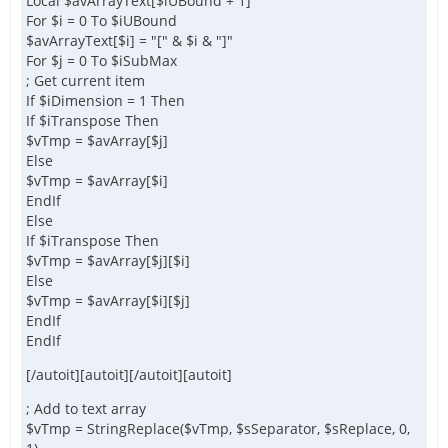
Local $avArrayText[$iUBound + 1]
For $i = 0 To $iUBound
$avArrayText[$i] = "[" & $i & "]"
For $j = 0 To $iSubMax
; Get current item
If $iDimension = 1 Then
If $iTranspose Then
$vTmp = $avArray[$j]
Else
$vTmp = $avArray[$i]
EndIf
Else
If $iTranspose Then
$vTmp = $avArray[$j][$i]
Else
$vTmp = $avArray[$i][$j]
EndIf
EndIf
[/autoit][autoit][/autoit][autoit]
; Add to text array
$vTmp = StringReplace($vTmp, $sSeparator, $sReplace, 0,