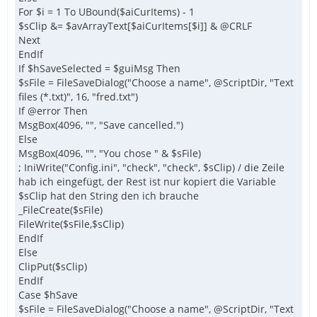
For $i = 1 To UBound($aiCurItems) - 1
$sClip &= $avArrayText[$aiCurItems[$i]] & @CRLF
Next
EndIf
If $hSaveSelected = $guiMsg Then
$sFile = FileSaveDialog("Choose a name", @ScriptDir, "Text
files (*.txt)", 16, "fred.txt")
If @error Then
MsgBox(4096, "", "Save cancelled.")
Else
MsgBox(4096, "", "You chose " & $sFile)
; IniWrite("Config.ini", "check", "check", $sClip) / die Zeile
hab ich eingefügt, der Rest ist nur kopiert die Variable
$sClip hat den String den ich brauche
_FileCreate($sFile)
FileWrite($sFile,$sClip)
EndIf
Else
ClipPut($sClip)
EndIf
Case $hSave
$sFile = FileSaveDialog("Choose a name", @ScriptDir, "Text