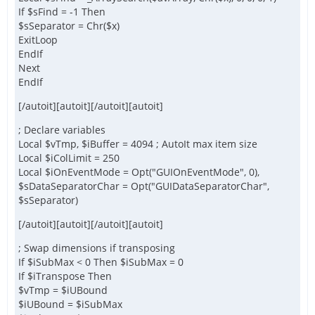
If $sFind = -1 Then
$sSeparator = Chr($x)
ExitLoop
EndIf
Next
EndIf
[/autoit][autoit][/autoit][autoit]
; Declare variables
Local $vTmp, $iBuffer = 4094 ; AutoIt max item size
Local $iColLimit = 250
Local $iOnEventMode = Opt("GUIOnEventMode", 0),
$sDataSeparatorChar = Opt("GUIDataSeparatorChar",
$sSeparator)
[/autoit][autoit][/autoit][autoit]
; Swap dimensions if transposing
If $iSubMax < 0 Then $iSubMax = 0
If $iTranspose Then
$vTmp = $iUBound
$iUBound = $iSubMax