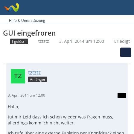
Hilfe & Unterstützung
GUI eingefroren
tztztz
3. April 2014 um 12:00
Erledigt
[ gelöst ]
tztztz
Anfänger
3. April 2014 um 12:00
Hallo,
tut mir Leid dass ich schon wieder was fragen muss,
allerdings komm ich nicht weiter.
Ich rufe über eine externe Funktion per Knopfdruck einen