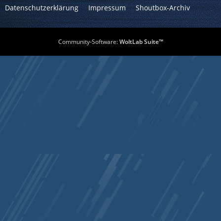
Datenschutzerklärung
Impressum
Shoutbox-Archiv
Community-Software:
WoltLab Suite™