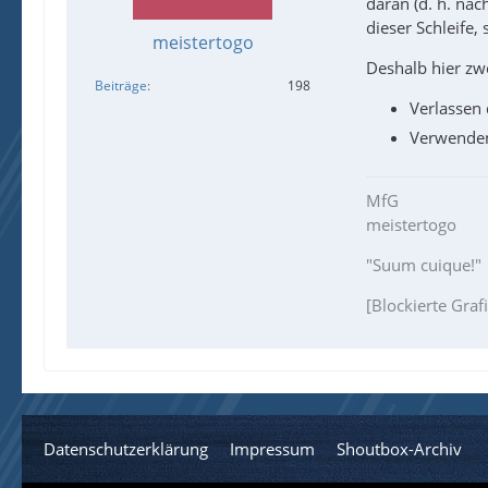
daran (d. h. nac
dieser Schleife
meistertogo
Deshalb hier zw
Beiträge
198
Verlassen 
Verwenden
MfG
meistertogo
"Suum cuique!"
[Blockierte Graf
Datenschutzerklärung
Impressum
Shoutbox-Archiv