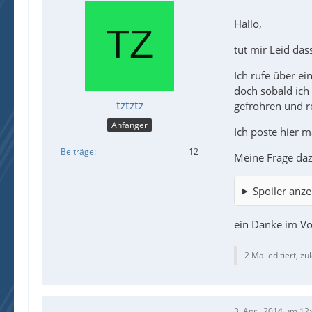
Hallo,
tut mir Leid das
Ich rufe über ei
doch sobald ich 
tztztz
gefrohren und re
Anfänger
Ich poste hier 
Beiträge
12
Meine Frage dazu
Spoiler anze
ein Danke im Vo
2 Mal editiert, zu
3. April 2014 um 12