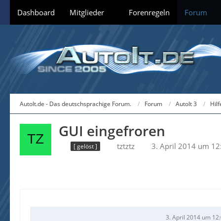
Dashboard
Mitglieder
Forenregeln
Forum
AutoIt.de - Das deutschsprachige Forum.
Forum
AutoIt 3
Hil
GUI eingefroren
tztztz
3. April 2014 um 12
[ gelöst ]
3. April 2014 um 12