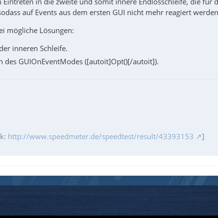
h Eintreten in die zweite und somit innere Endlosschleife, die für 
, sodass auf Events aus dem ersten GUI nicht mehr reagiert werde
ei mögliche Lösungen:
der inneren Schleife.
 des GUIOnEventModes ([autoit]Opt()[/autoit]).
ik:
http://www.speedmeter.de/speedtest/result/43393153
]