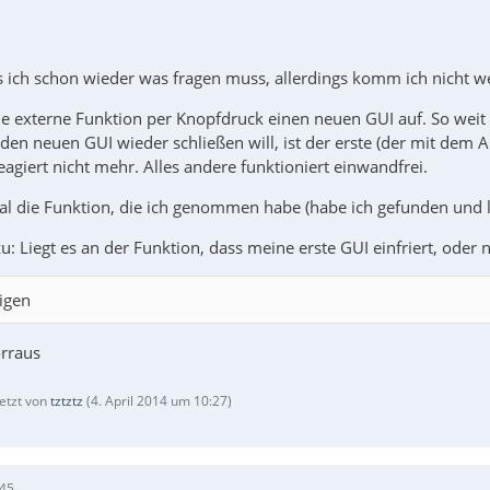
s ich schon wieder was fragen muss, allerdings komm ich nicht we
ne externe Funktion per Knopfdruck einen neuen GUI auf. So weit k
den neuen GUI wieder schließen will, ist der erste (der mit dem A
agiert nicht mehr. Alles andere funktioniert einwandfrei.
mal die Funktion, die ich genommen habe (habe ich gefunden und l
: Liegt es an der Funktion, dass meine erste GUI einfriert, oder n
igen
rraus
letzt von
tztztz
(
4. April 2014 um 10:27
)
:45