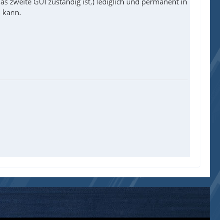
das zweite GUI zuständig ist,) lediglich und permanent in
n kann.