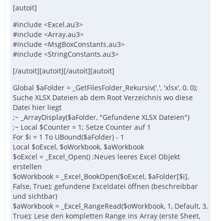
[autoit]
#include <Excel.au3>
#include <Array.au3>
#include <MsgBoxConstants.au3>
#include <StringConstants.au3>
[/autoit][autoit][/autoit][autoit]
Global $aFolder = _GetFilesFolder_Rekursiv('.', 'xlsx', 0, 0);
Suche XLSX Dateien ab dem Root Verzeichnis wo diese
Datei hier liegt
;~ _ArrayDisplay($aFolder, "Gefundene XLSX Dateien")
;~ Local $Counter = 1; Setze Counter auf 1
For $i = 1 To UBound($aFolder) - 1
Local $oExcel, $oWorkbook, $aWorkbook
$oExcel = _Excel_Open() ;Neues leeres Excel Objekt
erstellen
$oWorkbook = _Excel_BookOpen($oExcel, $aFolder[$i],
False, True); gefundene Exceldatei öffnen (beschreibbar
und sichtbar)
$aWorkbook = _Excel_RangeRead($oWorkbook, 1, Default, 3,
True); Lese den kompletten Range ins Array (erste Sheet,