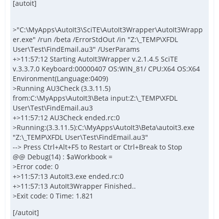
[autoit]
>"C:\MyApps\AutoIt3\SciTE\AutoIt3Wrapper\AutoIt3Wrapp
er.exe" /run /beta /ErrorStdOut /in "Z:\_TEMP\XFDL
User\Test\FindEmail.au3" /UserParams
+>11:57:12 Starting AutoIt3Wrapper v.2.1.4.5 SciTE
v.3.3.7.0 Keyboard:00000407 OS:WIN_81/ CPU:X64 OS:X64
Environment(Language:0409)
>Running AU3Check (3.3.11.5)
from:C:\MyApps\AutoIt3\Beta input:Z:\_TEMP\XFDL
User\Test\FindEmail.au3
+>11:57:12 AU3Check ended.rc:0
>Running:(3.3.11.5):C:\MyApps\AutoIt3\Beta\autoit3.exe
"Z:\_TEMP\XFDL User\Test\FindEmail.au3"
--> Press Ctrl+Alt+F5 to Restart or Ctrl+Break to Stop
@@ Debug(14) : $aWorkbook =
>Error code: 0
+>11:57:13 AutoIt3.exe ended.rc:0
+>11:57:13 AutoIt3Wrapper Finished..
>Exit code: 0 Time: 1.821
[/autoit]