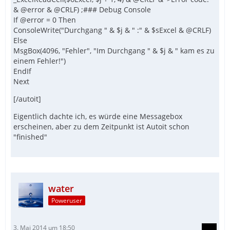
& @error & @CRLF) ;### Debug Console
If @error = 0 Then
ConsoleWrite("Durchgang " & $j & " :" & $sExcel & @CRLF)
Else
MsgBox(4096, "Fehler", "Im Durchgang " & $j & " kam es zu
einem Fehler!")
EndIf
Next
[/autoit]
Eigentlich dachte ich, es würde eine Messagebox
erscheinen, aber zu dem Zeitpunkt ist Autoit schon
"finished"
water
Poweruser
3. Mai 2014 um 18:50