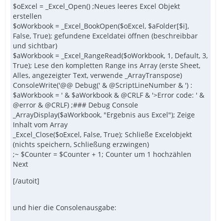
$oExcel = _Excel_Open() ;Neues leeres Excel Objekt
erstellen
$oWorkbook = _Excel_BookOpen($oExcel, $aFolder[$i],
False, True); gefundene Exceldatei öffnen (beschreibbar
und sichtbar)
$aWorkbook = _Excel_RangeRead($oWorkbook, 1, Default, 3,
True); Lese den kompletten Range ins Array (erste Sheet,
Alles, angezeigter Text, verwende _ArrayTranspose)
ConsoleWrite('@@ Debug(' & @ScriptLineNumber & ') :
$aWorkbook = ' & $aWorkbook & @CRLF & '>Error code: ' &
@error & @CRLF) ;### Debug Console
_ArrayDisplay($aWorkbook, "Ergebnis aus Excel"); Zeige
Inhalt vom Array
_Excel_Close($oExcel, False, True); Schließe Excelobjekt
(nichts speichern, Schließung erzwingen)
;~ $Counter = $Counter + 1; Counter um 1 hochzählen
Next
[/autoit]
und hier die Consolenausgabe: