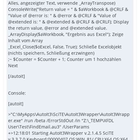
Alles, angezeigter Text, verwende _ArrayTranspose)
ConsoleWrite("Return value = " & $aWorkbook & @CRLF &
"Value of @error is: " & @error & @CRLF & "Value of
@extended is: " & @extended & @CRLF & @CRLF); Display
the return value, @error and @extended value.
_ArrayDisplay($aWorkbook, "Ergebnis aus Excel"); Zeige
Inhalt vom Array
_Excel_Close($oExcel, False, True); Schließe Excelobjekt
(nichts speichern, Schließung erzwingen)
;~ $Counter = $Counter + 1; Counter um 1 hochzählen
Next
[/autoit]
Console:
[autoit]
>"C:\MyApps\AutoIt3\SciTE\AutoIt3Wrapper\AutoIt3Wrapp
er.exe" /run /beta /ErrorStdOut /in "Z:\_TEMP\XFDL
User\Test\FindEmail.au3" /UserParams
+>12:18:01 Starting AutoIt3Wrapper v.2.1.4.5 SciTE
v.3.3.7.0 Keyboard:00000407 OS:WIN_81/ CPU:X64 OS:X64