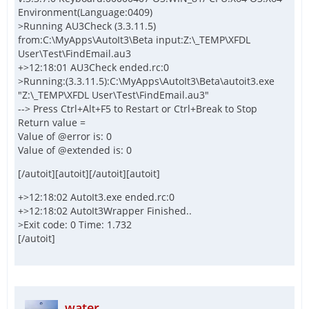
Environment(Language:0409)
>Running AU3Check (3.3.11.5)
from:C:\MyApps\AutoIt3\Beta input:Z:\_TEMP\XFDL
User\Test\FindEmail.au3
+>12:18:01 AU3Check ended.rc:0
>Running:(3.3.11.5):C:\MyApps\AutoIt3\Beta\autoit3.exe
"Z:\_TEMP\XFDL User\Test\FindEmail.au3"
--> Press Ctrl+Alt+F5 to Restart or Ctrl+Break to Stop
Return value =
Value of @error is: 0
Value of @extended is: 0
[/autoit][autoit][/autoit][autoit]
+>12:18:02 AutoIt3.exe ended.rc:0
+>12:18:02 AutoIt3Wrapper Finished..
>Exit code: 0 Time: 1.732
[/autoit]
water