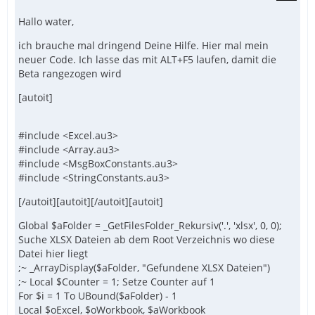
Hallo water,
ich brauche mal dringend Deine Hilfe. Hier mal mein
neuer Code. Ich lasse das mit ALT+F5 laufen, damit die
Beta rangezogen wird
[autoit]
#include <Excel.au3>
#include <Array.au3>
#include <MsgBoxConstants.au3>
#include <StringConstants.au3>
[/autoit][autoit][/autoit][autoit]
Global $aFolder = _GetFilesFolder_Rekursiv('.', 'xlsx', 0, 0);
Suche XLSX Dateien ab dem Root Verzeichnis wo diese
Datei hier liegt
;~ _ArrayDisplay($aFolder, "Gefundene XLSX Dateien")
;~ Local $Counter = 1; Setze Counter auf 1
For $i = 1 To UBound($aFolder) - 1
Local $oExcel, $oWorkbook, $aWorkbook