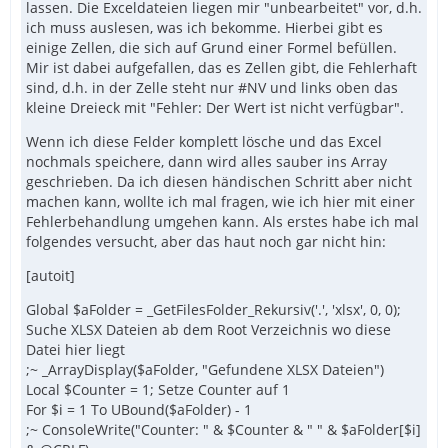
lassen. Die Exceldateien liegen mir "unbearbeitet" vor, d.h.
ich muss auslesen, was ich bekomme. Hierbei gibt es
einige Zellen, die sich auf Grund einer Formel befüllen.
Mir ist dabei aufgefallen, das es Zellen gibt, die Fehlerhaft
sind, d.h. in der Zelle steht nur #NV und links oben das
kleine Dreieck mit "Fehler: Der Wert ist nicht verfügbar".
Wenn ich diese Felder komplett lösche und das Excel
nochmals speichere, dann wird alles sauber ins Array
geschrieben. Da ich diesen händischen Schritt aber nicht
machen kann, wollte ich mal fragen, wie ich hier mit einer
Fehlerbehandlung umgehen kann. Als erstes habe ich mal
folgendes versucht, aber das haut noch gar nicht hin:
[autoit]
Global $aFolder = _GetFilesFolder_Rekursiv('.', 'xlsx', 0, 0);
Suche XLSX Dateien ab dem Root Verzeichnis wo diese
Datei hier liegt
;~ _ArrayDisplay($aFolder, "Gefundene XLSX Dateien")
Local $Counter = 1; Setze Counter auf 1
For $i = 1 To UBound($aFolder) - 1
;~ ConsoleWrite("Counter: " & $Counter & " " & $aFolder[$i]