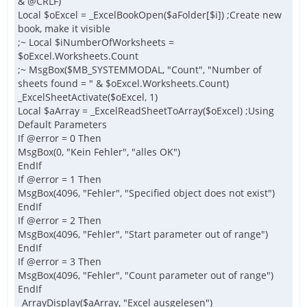
& @CRLF)
Local $oExcel = _ExcelBookOpen($aFolder[$i]) ;Create new
book, make it visible
;~ Local $iNumberOfWorksheets =
$oExcel.Worksheets.Count
;~ MsgBox($MB_SYSTEMMODAL, "Count", "Number of
sheets found = " & $oExcel.Worksheets.Count)
_ExcelSheetActivate($oExcel, 1)
Local $aArray = _ExcelReadSheetToArray($oExcel) ;Using
Default Parameters
If @error = 0 Then
MsgBox(0, "Kein Fehler", "alles OK")
EndIf
If @error = 1 Then
MsgBox(4096, "Fehler", "Specified object does not exist")
EndIf
If @error = 2 Then
MsgBox(4096, "Fehler", "Start parameter out of range")
EndIf
If @error = 3 Then
MsgBox(4096, "Fehler", "Count parameter out of range")
EndIf
_ArrayDisplay($aArray, "Excel ausgelesen")