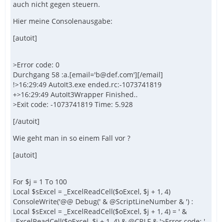
auch nicht gegen steuern.
Hier meine Consolenausgabe:
[autoit]
>Error code: 0
Durchgang 58 :a.[email='b@def.com'][/email]
!>16:29:49 AutoIt3.exe ended.rc:-1073741819
+>16:29:49 AutoIt3Wrapper Finished..
>Exit code: -1073741819 Time: 5.928
[/autoit]
Wie geht man in so einem Fall vor ?
[autoit]
For $j = 1 To 100
Local $sExcel = _ExcelReadCell($oExcel, $j + 1, 4)
ConsoleWrite('@@ Debug(' & @ScriptLineNumber & ') :
Local $sExcel = _ExcelReadCell($oExcel, $j + 1, 4) = ' &
_ExcelReadCell($oExcel, $j + 1, 4) & @CRLF & '>Error code: '