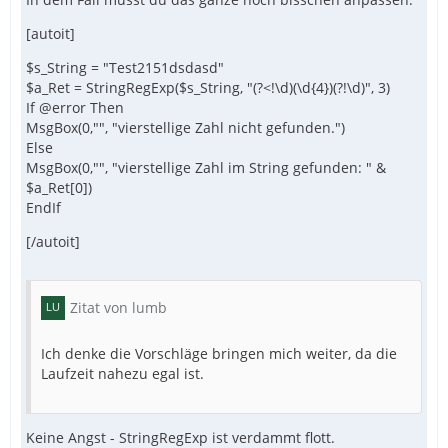
[autoit]
$s_String = "Test2151dsdasd"
$a_Ret = StringRegExp($s_String, "(?<!\d)(\d{4})(?!\d)", 3)
If @error Then
MsgBox(0,"", "vierstellige Zahl nicht gefunden.")
Else
MsgBox(0,"", "vierstellige Zahl im String gefunden: " &
$a_Ret[0])
EndIf
[/autoit]
Zitat von lumb
Ich denke die Vorschläge bringen mich weiter, da die
Laufzeit nahezu egal ist.
Keine Angst - StringRegExp ist verdammt flott.