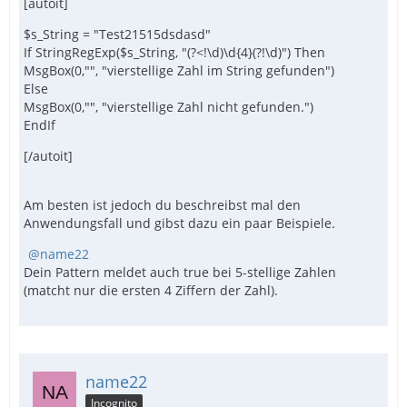
[autoit]
$s_String = "Test21515dsdasd"
If StringRegExp($s_String, "(?<!\d)\d{4}(?!\d)") Then
MsgBox(0,"", "vierstellige Zahl im String gefunden")
Else
MsgBox(0,"", "vierstellige Zahl nicht gefunden.")
EndIf
[/autoit]
Am besten ist jedoch du beschreibst mal den
Anwendungsfall und gibst dazu ein paar Beispiele.
name22
Dein Pattern meldet auch true bei 5-stellige Zahlen
(matcht nur die ersten 4 Ziffern der Zahl).
name22
Incognito