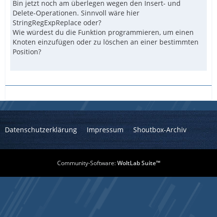
Bin jetzt noch am überlegen wegen den Insert- und
Delete-Operationen. Sinnvoll wäre hier
StringRegExpReplace oder?
Wie würdest du die Funktion programmieren, um einen
Knoten einzufügen oder zu löschen an einer bestimmten
Position?
Datenschutzerklärung
Impressum
Shoutbox-Archiv
Community-Software:
WoltLab Suite™