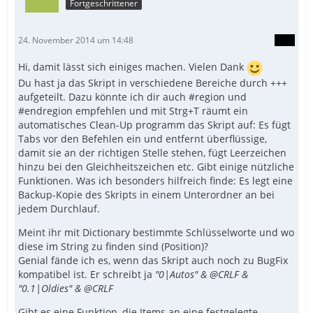
Fortgeschrittener
24. November 2014 um 14:48
Hi, damit lässt sich einiges machen. Vielen Dank
Du hast ja das Skript in verschiedene Bereiche durch +++
aufgeteilt. Dazu könnte ich dir auch #region und
#endregion empfehlen und mit Strg+T räumt ein
automatisches Clean-Up programm das Skript auf: Es fügt
Tabs vor den Befehlen ein und entfernt überflüssige,
damit sie an der richtigen Stelle stehen, fügt Leerzeichen
hinzu bei den Gleichheitszeichen etc. Gibt einige nützliche
Funktionen. Was ich besonders hilfreich finde: Es legt eine
Backup-Kopie des Skripts in einem Unterordner an bei
jedem Durchlauf.
Meint ihr mit Dictionary bestimmte Schlüsselworte und wo
diese im String zu finden sind (Position)?
Genial fände ich es, wenn das Skript auch noch zu BugFix
kompatibel ist. Er schreibt ja
"0|Autos" & @CRLF &
"0.1|Oldies" & @CRLF
Gibt es eine Funktion, die Items an eine festgelegte