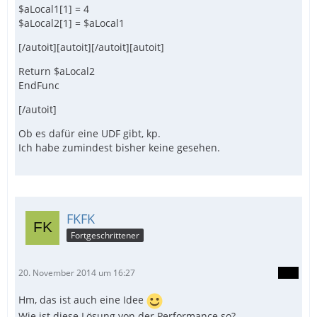
$aLocal1[1] = 4
$aLocal2[1] = $aLocal1
[/autoit][autoit][/autoit][autoit]
Return $aLocal2
EndFunc
[/autoit]
Ob es dafür eine UDF gibt, kp.
Ich habe zumindest bisher keine gesehen.
FKFK
Fortgeschrittener
20. November 2014 um 16:27
Hm, das ist auch eine Idee
Wie ist diese Lösung von der Performance so?