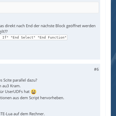
as direkt nach End der nächste Block geöffnet werden
ilt??
d If" "End Select" "End Function"
#6
 Scite parallel dazu?
em au3 Kram.
 für UserUDFs hat
ktionen aus dem Script hervorheben.
SciTE-Lua auf dem Rechner.