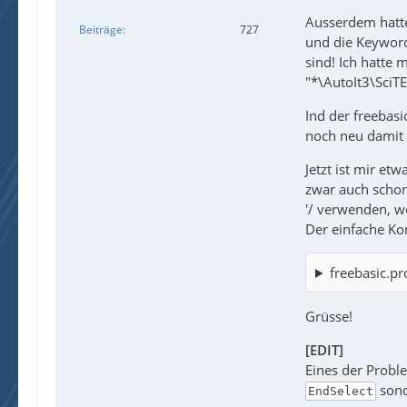
Ausserdem hatte 
Beiträge
727
und die Keyword
sind! Ich hatte 
"*\AutoIt3\SciTE
Ind der freebasi
noch neu damit 
Jetzt ist mir et
zwar auch schon 
'/ verwenden, w
Der einfache Ko
freebasic.pr
Grüsse!
[EDIT]
Eines der Probl
sond
EndSelect