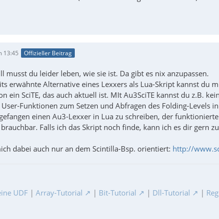
m 13:45
Offizieller Beitrag
ll musst du leider leben, wie sie ist. Da gibt es nix anzupassen.
its erwähnte Alternative eines Lexxers als Lua-Skript kannst du mi
n ein SciTE, das auch aktuell ist. MIt Au3SciTE kannst du z.B. kein 
User-Funktionen zum Setzen und Abfragen des Folding-Levels in d
gefangen einen Au3-Lexxer in Lua zu schreiben, der funktionierte
brauchbar. Falls ich das Skript noch finde, kann ich es dir gern z
ich dabei auch nur an dem Scintilla-Bsp. orientiert:
http://www.sc
ine UDF
|
Array-Tutorial
|
Bit-Tutorial
|
Dll-Tutorial
|
Reg