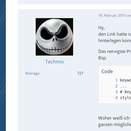
16. Februar 2015 u
Hy,
den Link hatte 
hinterlegen kön
Das nervigste P
Bsp.
Techmix
Code
Beiträge
727
styl
Woher weiß ich 
ganzen möglichen 