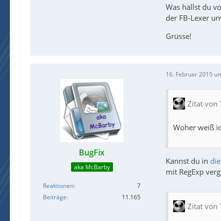
Was hällst du vo
der FB-Lexer un
Grüsse!
16. Februar 2015 u
Zitat von
Woher weiß ic
BugFix
Kannst du in
di
aka McBarby
mit RegExp vergl
Reaktionen
7
Beiträge
11.165
Zitat von