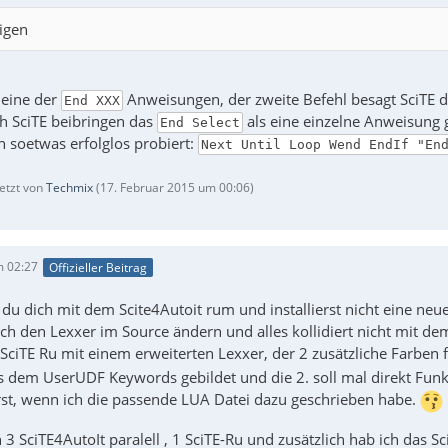
igen
 eine der
Anweisungen, der zweite Befehl besagt SciTE d
End XXX
ch SciTE beibringen das
als eine einzelne Anweisung g
End Select
 soetwas erfolglos probiert:
Next Until Loop Wend EndIf "En
letzt von
Techmix
(
17. Februar 2015 um 00:06
)
m 02:27
Offizieller Beitrag
u dich mit dem Scite4Autoit rum und installierst nicht eine neues
ch den Lexxer im Source ändern und alles kollidiert nicht mit d
 SciTE Ru mit einem erweiterten Lexxer, der 2 zusätzliche Farben
us dem UserUDF Keywords gebildet und die 2. soll mal direkt Fun
rst, wenn ich die passende LUA Datei dazu geschrieben habe.
 3 SciTE4AutoIt paralell , 1 SciTE-Ru und zusätzlich hab ich das 