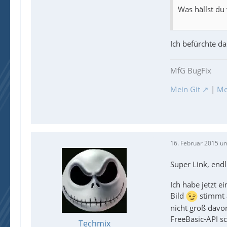
Was hällst du
Ich befürchte da
MfG BugFix
Mein Git
|
Me
16. Februar 2015 u
Super Link, end
Ich habe jetzt e
Bild
stimmt a
nicht groß davo
FreeBasic-API sc
Techmix