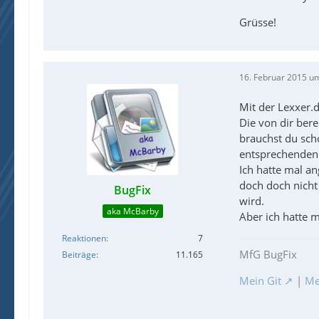
Grüsse!
16. Februar 2015 u
Mit der Lexxer.d
Die von dir bere
brauchst du scho
entsprechenden 
Ich hatte mal an
doch doch nicht 
BugFix
wird.
aka McBarby
Aber ich hatte m
Reaktionen
7
MfG BugFix
Beiträge
11.165
Mein Git
|
Me