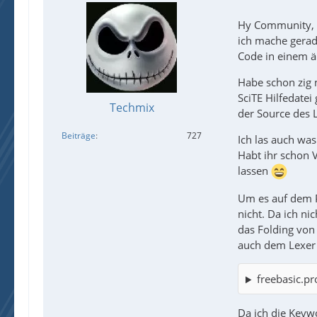
Hy Community,
ich mache gerad
Code in einem äh
Habe schon zig m
SciTE Hilfedate
Techmix
der Source des 
Beiträge
727
Ich las auch wa
Habt ihr schon 
lassen
Um es auf dem P
nicht. Da ich ni
das Folding von
auch dem Lexer e
freebasic.pr
Da ich die Keyw