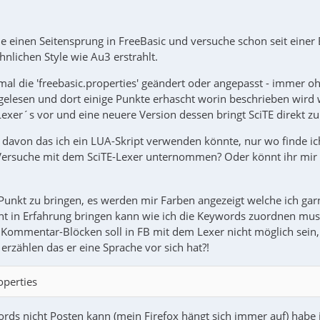
e einen Seitensprung in FreeBasic und versuche schon seit einer 
nlichen Style wie Au3 erstrahlt.
al die 'freebasic.properties' geändert oder angepasst - immer ohn
i gelesen und dort einige Punkte erhascht worin beschrieben wird
Lexer´s vor und eine neuere Version dessen bringt SciTE direkt z
s davon das ich ein LUA-Skript verwenden könnte, nur wo finde ic
Versuche mit dem SciTE-Lexer unternommen? Oder könnt ihr mir
unkt zu bringen, es werden mir Farben angezeigt welche ich garn
cht in Erfahrung bringen kann wie ich die Keywords zuordnen muss
 Kommentar-Blöcken soll in FB mit dem Lexer nicht möglich sein,
rzählen das er eine Sprache vor sich hat?!
operties
ords nicht Posten kann (mein Firefox hängt sich immer auf) habe 