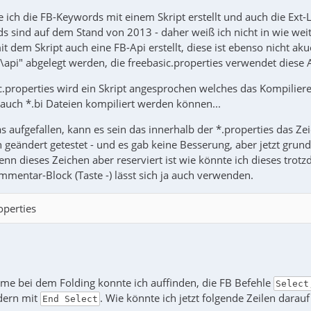
ich die FB-Keywords mit einem Skript erstellt und auch die Ext-Li
s sind auf dem Stand von 2013 - daher weiß ich nicht in wie wei
mit dem Skript auch eine FB-Api erstellt, diese ist ebenso nicht ak
\api" abgelegt werden, die freebasic.properties verwendet diese 
c.properties wird ein Skript angesprochen welches das Kompiliere
auch *.bi Dateien kompiliert werden können...
was aufgefallen, kann es sein das innerhalb der *.properties das Zei
geändert getestet - und es gab keine Besserung, aber jetzt grunds
enn dieses Zeichen aber reserviert ist wie könnte ich dieses tro
mmentar-Block (Taste -) lässt sich ja auch verwenden.
operties
eme bei dem Folding konnte ich auffinden, die FB Befehle
Select
ern mit
. Wie könnte ich jetzt folgende Zeilen darau
End Select