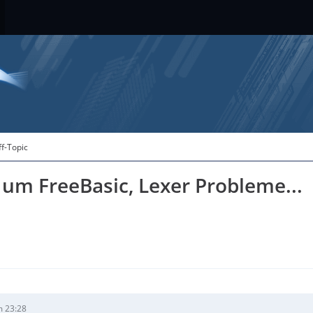
ff-Topic
 um FreeBasic, Lexer Probleme...
m 23:28