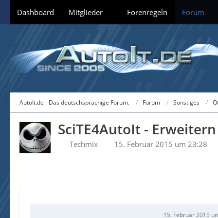
Dashboard
Mitglieder
Forenregeln
Forum
AutoIt.de - Das deutschsprachige Forum.
Forum
Sonstiges
O
SciTE4AutoIt - Erweitern
Techmix
15. Februar 2015 um 23:28
15. Februar 2015 u