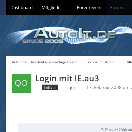
Dashboard
Mitglieder
Forenregeln
Forum
AutoIt.de - Das deutschsprachige Forum.
Forum
AutoIt 3
Hil
Login mit IE.au3
qon
17. Februar 2008 um 
[ offen ]
17. Februar 2008 u