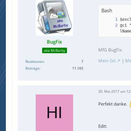
Bash
gci 
lNam
BugFix
MfG BugFix
aka McBarby
Mein Git
|
Me
Reaktionen
7
Beiträge
11.165
30. Mai 2017 um 12
Perfekt danke.
Edit: