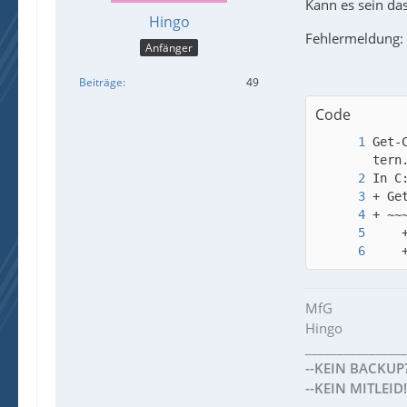
Kann es sein das
Hingo
Fehlermeldung:
Anfänger
Beiträge
49
Code
Get-
    
MfG
Hingo
________________
--KEIN BACKUP?
--KEIN MITLEID!