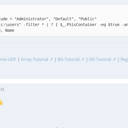
"c:\users" -filter * | ? { $_.PSisContainer -eq $true -a
e, Name
ine UDF
|
Array-Tutorial
|
Bit-Tutorial
|
Dll-Tutorial
|
Reg
:32