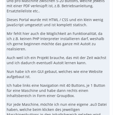
und pro Maschine zwischen 5-20 Buttons, welche jeweils
mit einer PDF verknüpft ist, z.B. Betriebsanleitung,
Ersatzteileliste etc..
Dieses Portal wurde mit HTML / CSS und ein klein wenig
JavaScript umgesetzt und ist komplett statisch.
Mir fehlt hier auch die Möglichkeit an Funktionalität, da
ich z.B. keinen PHP Interpreter installieren darf, weshalb
ich gerne beginnen möchte das ganze mit AutoIt zu
realisieren.
Auch weil ich ein Projekt brauche, das mit der Zeit wächst
und ich dadurch eventuell AutoIt lernen kann.
Nun habe ich ein GUI gebaut, welches wie eine Website
aufgebaut ist.
Ich habe links eine Navigation mit 40 Buttons, je 1 Button
für eine Maschine und habe dann rechts einen
Inhaltsbereich in Form einer GroupBox.
Für jede Maschine, möchte ich nun eine eigene .au3 Datei
haben, welche beim klicken des jeweiligen
Maschinenbuttons in den Inhaltsbereich geladen wird.