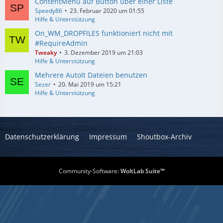
ContentMenu auf Button über einer Liste
Speedy86
23. Februar 2020 um 01:55
Hilfe & Unterstützung
On_WM_DROPFILES funktioniert nicht mit
#RequireAdmin
Tweaky
3. Dezember 2019 um 21:03
Hilfe & Unterstützung
Mehrere AutoIt Dateien benutzen
Sezer
20. Mai 2019 um 15:21
Hilfe & Unterstützung
Datenschutzerklärung
Impressum
Shoutbox-Archiv
Community-Software:
WoltLab Suite™