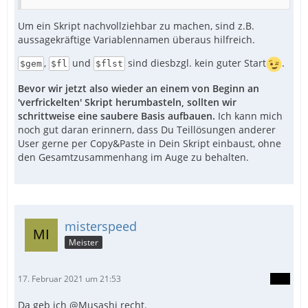
Um ein Skript nachvollziehbar zu machen, sind z.B.
aussagekräftige Variablennamen überaus hilfreich.
,
und
sind diesbzgl. kein guter Start
.
$gem
$fl
$flst
Bevor wir jetzt also wieder an einem von Beginn an
'verfrickelten' Skript herumbasteln, sollten wir
schrittweise eine saubere Basis aufbauen.
Ich kann mich
noch gut daran erinnern, dass Du Teillösungen anderer
User gerne per Copy&Paste in Dein Skript einbaust, ohne
den Gesamtzusammenhang im Auge zu behalten.
misterspeed
Meister
17. Februar 2021 um 21:53
Da geb ich @Musashi recht.