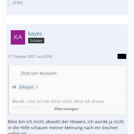
22:00
)
kayes
Schüler
17. Februar 2021 um 22:02
Zitat von Musashi
Hi
kayes
!
Vorab, und sei mir bitte nicht böse ob dieses
Kommentares :
Alles anzeigen
Böse bin ich nicht, obwohl der Hinweis, ich würde ja nicht
Das Ganze geht schon wieder in die Richtung, die wir
in die Hilfe schauen meiner Meinung nach ein bischen
in dem 100+ Beiträge langen Thread
kopiertool
(vor
unfair ist.
gut 2 Jahren) bereits hatten.