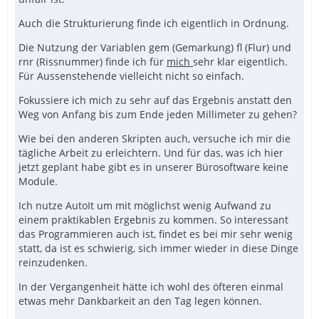
Auch die Strukturierung finde ich eigentlich in Ordnung.
Das Problem bestand u.a. , ähnlich wie hier, darin,
Die Nutzung der Variablen gem (Gemarkung) fl (Flur) und
dass Du Codeteile recht sportlich und ohne mal in die
rnr (Rissnummer) finde ich für
Hilfe zu schauen, zusammenkopierst.
mich
sehr klar eigentlich.
Für Aussenstehende vielleicht nicht so einfach.
Diverse Punkte hat
misterspeed
ja bereits benannt.
Fokussiere ich mich zu sehr auf das Ergebnis anstatt den
Weg von Anfang bis zum Ende jeden Millimeter zu gehen?
Desweiteren :
Wie bei den anderen Skripten auch, versuche ich mir die
tägliche Arbeit zu erleichtern. Und für das, was ich hier
Um ein Skript nachvollziehbar zu machen, sind z.B.
jetzt geplant habe gibt es in unserer Bürosoftware keine
aussagekräftige Variablennamen überaus hilfreich.
Module.
Ich nutze AutoIt um mit möglichst wenig Aufwand zu
,
und
sind diesbzgl. kein guter Start
$gem
$fl
$flst
einem praktikablen Ergebnis zu kommen. So interessant
.
das Programmieren auch ist, findet es bei mir sehr wenig
statt, da ist es schwierig, sich immer wieder in diese Dinge
reinzudenken.
Bevor wir jetzt also wieder an einem von Beginn an
'verfrickelten' Skript herumbasteln, sollten wir
In der Vergangenheit hätte ich wohl des öfteren einmal
schrittweise eine saubere Basis aufbauen.
Ich kann
etwas mehr Dankbarkeit an den Tag legen können.
mich noch gut daran erinnern, dass Du Teillösungen