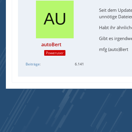
Seit dem Update
unnötige Dateien
Habt ihr ähnlic
Gibt es irgendw
autoBert
mfg (auto)Bert
Poweruser
Beiträge
6.141