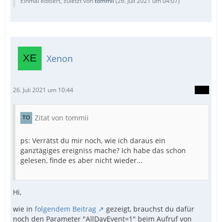
Einmal editiert, zuletzt von
tommii
(
26. Juli 2021 um 04:07
)
Xenon
26. Juli 2021 um 10:44
Zitat von tommii
ps: Verrätst du mir noch, wie ich daraus ein
ganztägiges ereigniss mache? Ich habe das schon
gelesen, finde es aber nicht wieder...
Hi,
wie in
folgendem Beitrag
gezeigt, brauchst du dafür
noch den Parameter "AllDayEvent=1" beim Aufruf von