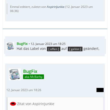
Einmal editiert, zuletzt von
AspirinJunkie
(
12. Januar 2023 um
06:36
)
BugFix
12. Januar 2023 um 18:25
Hat das Label von
auf
geändert.
EndFunc
[ offen ]
[ gelöst ]
BugFix
aka McBarby
12. Januar 2023 um 18:26
Zitat von AspirinJunkie