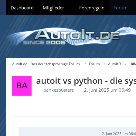
Dashboard
Mitglieder
Forenregeln
Forum
AutoIt.de - Das deutschsprachige Forum.
Forum
AutoIt 3
Hil
autoit vs python - die 
bankesbusters
2. Juni 2025 um 06:49
2. Juni 2025 um 06: