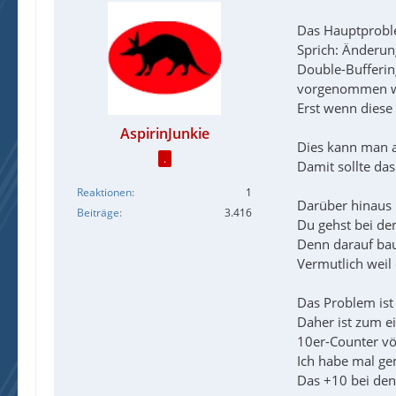
Das Hauptproble
Sprich: Änderun
Double-Bufferin
vorgenommen w
Erst wenn diese 
AspirinJunkie
Dies kann man ab
.
Damit sollte das
Reaktionen
1
Darüber hinaus i
Beiträge
3.416
Du gehst bei de
Denn darauf bau
Vermutlich weil
Das Problem ist 
Daher ist zum e
10er-Counter vö
Ich habe mal ge
Das +10 bei den