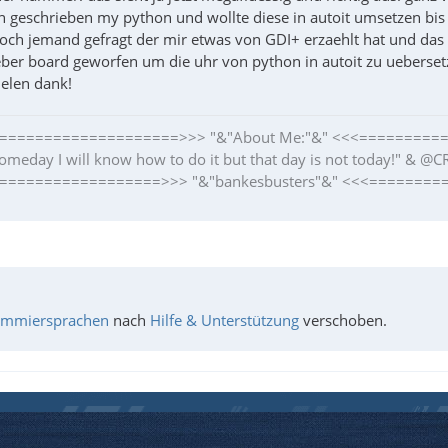
geschrieben my python und wollte diese in autoit umsetzen bis ich
noch jemand gefragt der mir etwas von GDI+ erzaehlt hat und das 
ber board geworfen um die uhr von python in autoit zu ueberset
ielen dank!
"=====================>>> "&"About Me:"&" <<<=========
omeday I will know how to do it but that day is not today!" & @C
"===================>>> "&"bankesbusters"&" <<<========
ammiersprachen
nach
Hilfe & Unterstützung
verschoben.
unc