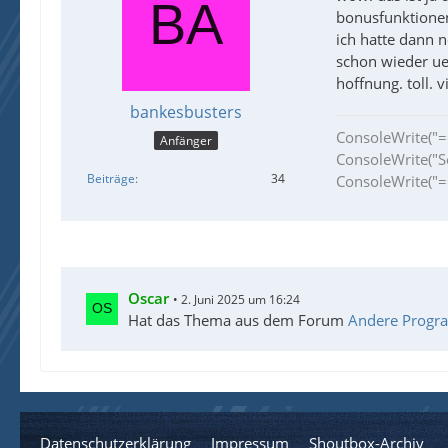
bonusfunktionen 
ich hatte dann 
schon wieder ue
hoffnung. toll. v
bankesbusters
ConsoleWrite(
Anfänger
ConsoleWrite("S
Beiträge
34
ConsoleWrite(
Oscar
2. Juni 2025 um 16:24
Hat das Thema aus dem Forum
Andere Progr
EndF
Datenschutzerklärung
Impressum
Shoutbox-Archiv