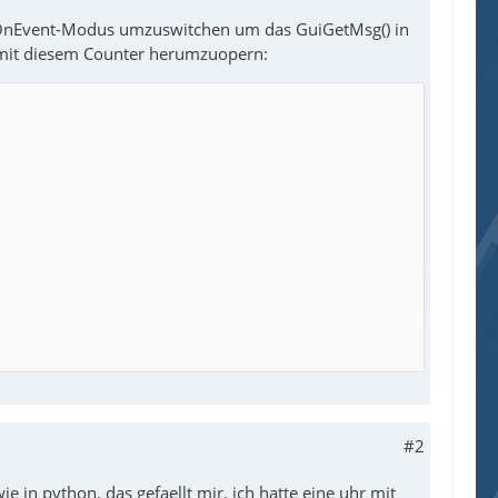
 OnEvent-Modus umzuswitchen um das GuiGetMsg() in
 mit diesem Counter herumzuopern:
#2
ie in python. das gefaellt mir. ich hatte eine uhr mit