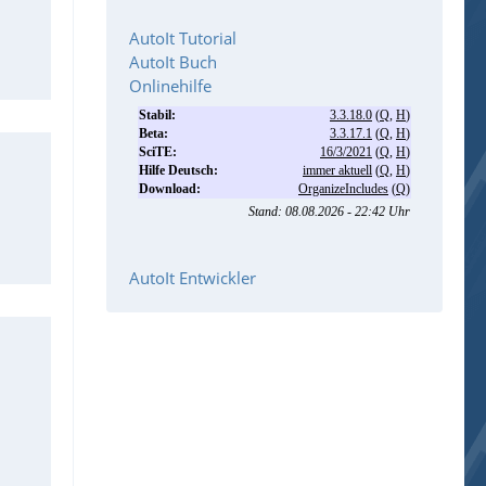
AutoIt Tutorial
AutoIt Buch
Onlinehilfe
AutoIt Entwickler