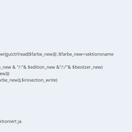
per(guictrlread($farbe_new))) ;$farbe_new=sektionsname
e_new & "/:"& $edition_new &"/:/"& $besitzer_new)
ew)))
arbe_new)),$inisection_write)
tioniert ja.