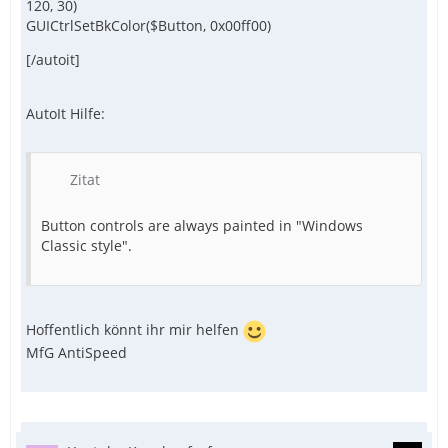
120, 30)
GUICtrlSetBkColor($Button, 0x00ff00)
[/autoit]
AutoIt Hilfe:
Zitat
Button controls are always painted in "Windows
Classic style".
Hoffentlich könnt ihr mir helfen
MfG AntiSpeed