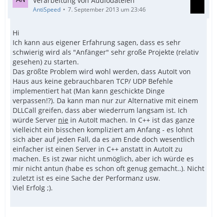
Verarbeitung von Audiodateien
AntiSpeed
7. September 2013 um 23:46
Hi
Ich kann aus eigener Erfahrung sagen, dass es sehr
schwierig wird als "Anfänger" sehr große Projekte (relativ
gesehen) zu starten.
Das größte Problem wird wohl werden, dass AutoIt von
Haus aus keine gebrauchbaren TCP/ UDP Befehle
implementiert hat (Man kann geschickte Dinge
verpassen!?). Da kann man nur zur Alternative mit einem
DLLCall greifen, dass aber wiederrum langsam ist. Ich
würde Server
nie
in AutoIt machen. In C++ ist das ganze
vielleicht ein bisschen kompliziert am Anfang - es lohnt
sich aber auf jeden Fall, da es am Ende doch wesentlich
einfacher ist einen Server in C++ anstatt in AutoIt zu
machen. Es ist zwar nicht unmöglich, aber ich würde es
mir nicht antun (habe es schon oft genug gemacht..). Nicht
zuletzt ist es eine Sache der Performanz usw.
Viel Erfolg ;).