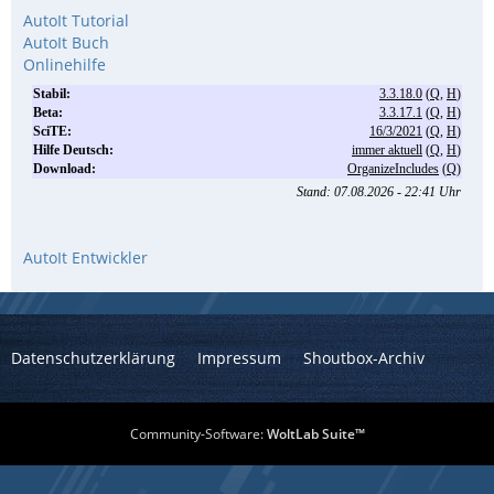
AutoIt Tutorial
AutoIt Buch
Onlinehilfe
AutoIt Entwickler
Datenschutzerklärung
Impressum
Shoutbox-Archiv
Community-Software:
WoltLab Suite™