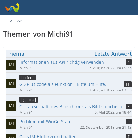
Michi91
Themen von Michi91
Thema
Letzte Antwort
Informationen aus API richtig verwenden
4
Michi91
7. August 2022 um 09:25
[ offen ]
GDIPlus code als Funktion - Bitte um Hilfe.
11
Michi91
2. August 2022 um 07:55
[ gelöst ]
GUI außerhalb des Bildschirms als Bild speichern
3
Michi91
6. Mai 2022 um 18:44
Problem mit WinGetState
6
Michi91
22. September 2018 um 21:43
GUIs IM Hintergrund halten
7