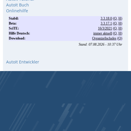
AutoIt Buch
Onlinehilfe
AutoIt Entwickler