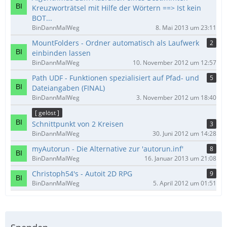
Kreuzworträtsel mit Hilfe der Wörtern ==> Ist kein
BOT...
BinDannMalWeg
8. Mai 2013 um 23:11
MountFolders - Ordner automatisch als Laufwerk
2
einbinden lassen
BinDannMalWeg
10. November 2012 um 12:57
Path UDF - Funktionen spezialisiert auf Pfad- und
5
Dateiangaben (FINAL)
BinDannMalWeg
3. November 2012 um 18:40
[ gelöst ]
Schnittpunkt von 2 Kreisen
3
BinDannMalWeg
30. Juni 2012 um 14:28
myAutorun - Die Alternative zur 'autorun.inf'
8
BinDannMalWeg
16. Januar 2013 um 21:08
Christoph54's - Autoit 2D RPG
9
BinDannMalWeg
5. April 2012 um 01:51