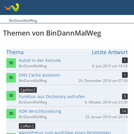
BinDannMalWeg
Themen von BinDannMalWeg
Thema
Letzte Antwort
Autoit in der Konsole
1
BinDannMalWeg
8. Juni 2015 um 16:18
DNS Cache auslesen
1
BinDannMalWeg
29. Dezember 2014 um 07:34
[ gelöst ]
Funktion aus Dictionary aufrufen
5
BinDannMalWeg
6. Oktober 2014 um 23:30
XOR Verschlüsselung
14
BinDannMalWeg
22. Januar 2014 um 20:19
[ offen ]
Algorithmus zum Ausfüllen eines Bestimmten