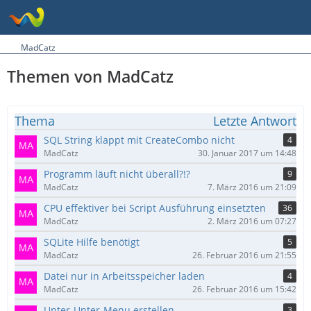
MadCatz
Themen von MadCatz
Thema
Letzte Antwort
SQL String klappt mit CreateCombo nicht
4
MadCatz
30. Januar 2017 um 14:48
Programm läuft nicht überall?!?
9
MadCatz
7. März 2016 um 21:09
CPU effektiver bei Script Ausführung einsetzten
36
MadCatz
2. März 2016 um 07:27
SQLite Hilfe benötigt
5
MadCatz
26. Februar 2016 um 21:55
Datei nur in Arbeitsspeicher laden
4
MadCatz
26. Februar 2016 um 15:42
Unter-Unter-Menu erstellen
3