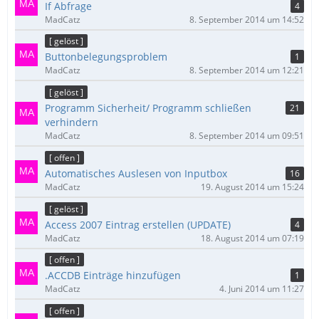
If Abfrage
4
MadCatz
8. September 2014 um 14:52
[ gelöst ]
Buttonbelegungsproblem
1
MadCatz
8. September 2014 um 12:21
[ gelöst ]
Programm Sicherheit/ Programm schließen
21
verhindern
MadCatz
8. September 2014 um 09:51
[ offen ]
Automatisches Auslesen von Inputbox
16
MadCatz
19. August 2014 um 15:24
[ gelöst ]
Access 2007 Eintrag erstellen (UPDATE)
4
MadCatz
18. August 2014 um 07:19
[ offen ]
.ACCDB Einträge hinzufügen
1
MadCatz
4. Juni 2014 um 11:27
[ offen ]