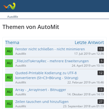
AutoMit
Themen von AutoMit
Thema
Letzte Antwort
Fenster nicht schließen - nicht minimieren
13
AutoMit
17. Juli 2019 um 12:36
_FileListToArrayRec - mehrere Erweiterungen
5
AutoMit
24. April 2019 um 10:16
Quoted-Printable Kodierung zu UTF-8
12
konvertieren (St=C3=B6rung - Störung)
AutoMit
22. Februar 2019 um 16:46
Array - _ArrayInsert - Bitnugger
13
AutoMit
14. Oktober 2018 um 14:19
Zeilen tauschen und hinzufügen
27
AutoMit
23. September 2018 um 01:19