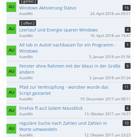
[ gelöst ]
Windows Aktivierung Status
16
AutoMit
24. April 2018 um 09:51
[ offen ]
Leerlauf und Energie sparen Windows
4
AutoMit
16. April 2018 um 19:47
Alt tab in AutoIt nachbauen für ein Programm -
1
Windows
AutoMit
5. Januar 2018 um 01:56
Fenster ohne Rahmen mit der Maus in der Größe
6
ändern
AutoMit
3. Januar 2018 um 01:24
Pfad zur Verknüpfung - worüber wurde das
11
Script gestartet
AutoMit
19. Dezember 2017 um 08:11
FireFox ff.au3 Golem Mausklick
6
AutoMit
13. Oktober 2017 um 16:57
reguläre Suche nach Zahlen und Zahlen in
10
Worte umwandeln
AutoMit
12. Oktober 2017 um 23:23