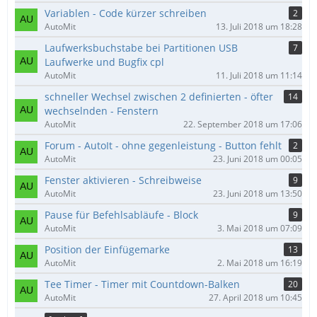
Variablen - Code kürzer schreiben
2
AutoMit
13. Juli 2018 um 18:28
Laufwerksbuchstabe bei Partitionen USB
7
Laufwerke und Bugfix cpl
AutoMit
11. Juli 2018 um 11:14
schneller Wechsel zwischen 2 definierten - öfter
14
wechselnden - Fenstern
AutoMit
22. September 2018 um 17:06
Forum - AutoIt - ohne gegenleistung - Button fehlt
2
AutoMit
23. Juni 2018 um 00:05
Fenster aktivieren - Schreibweise
9
AutoMit
23. Juni 2018 um 13:50
Pause für Befehlsabläufe - Block
9
AutoMit
3. Mai 2018 um 07:09
Position der Einfügemarke
13
AutoMit
2. Mai 2018 um 16:19
Tee Timer - Timer mit Countdown-Balken
20
AutoMit
27. April 2018 um 10:45