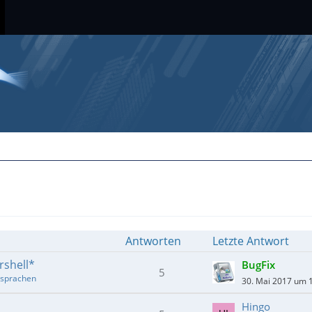
Antworten
Letzte Antwort
shell*
BugFix
5
sprachen
30. Mai 2017 um 
Hingo