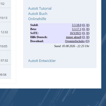
7:52
AutoIt Tutorial
AutoIt Buch
 10:13
Onlinehilfe
 12:32
 10:05
AutoIt Entwickler
 07:32
09:58