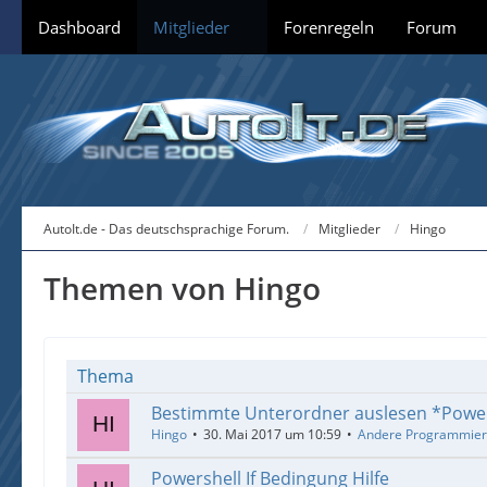
Dashboard
Mitglieder
Forenregeln
Forum
AutoIt.de - Das deutschsprachige Forum.
Mitglieder
Hingo
Themen von Hingo
Thema
Bestimmte Unterordner auslesen *Power
Hingo
30. Mai 2017 um 10:59
Andere Programmier
Powershell If Bedingung Hilfe