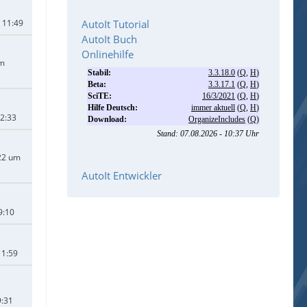
 11:49
AutoIt Tutorial
AutoIt Buch
Onlinehilfe
um
22:33
22 um
AutoIt Entwickler
9:10
11:59
9:31