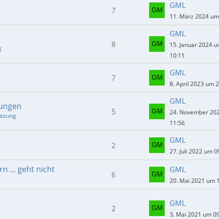
GML
7
11. März 2024 um
GML
8
15. Januar 2024 
g
10:11
GML
7
8. April 2023 um 
GML
gungen
5
24. November 20
ützung
11:56
GML
2
27. Juli 2022 um 0
n ... geht nicht
GML
6
20. Mai 2021 um 
GML
2
3. Mai 2021 um 0