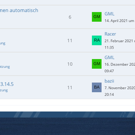
men automatisch
GML
6
14. April 2021 um
Racer
11
21. Februar 2021
zung
11:35
GML
10
16. Dezember 20
ützung
09:47
bazii
.3.14.5
11
7. November 202
tzung
20:14