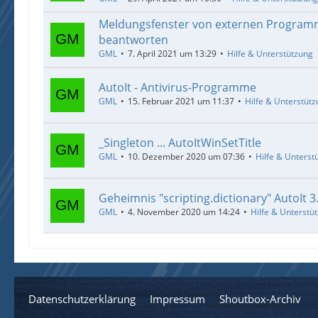
Meldungsfenster von externen Program
beantworten
GML
7. April 2021 um 13:29
Hilfe & Unterstützung
AutoIt - Antivirus-Programme
GML
15. Februar 2021 um 11:37
Hilfe & Unterstüt
_Singleton ... AutoItWinSetTitle
GML
10. Dezember 2020 um 07:36
Hilfe & Unterst
Geheimnis "scripting.dictionary" AutoIt 3
GML
4. November 2020 um 14:24
Hilfe & Unterstü
Datenschutzerklärung
Impressum
Shoutbox-Archiv