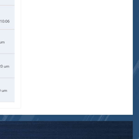
 10:06
 um
20 um
0 um