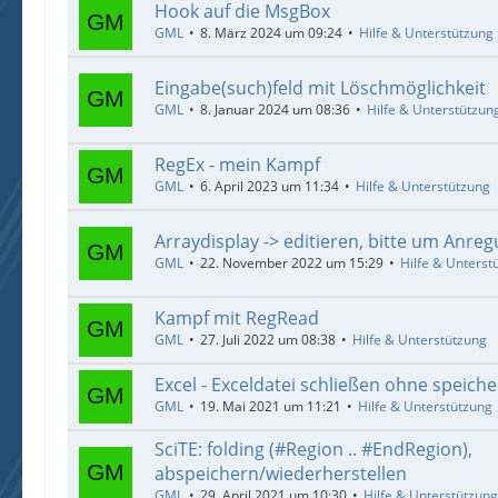
Hook auf die MsgBox
GML
8. März 2024 um 09:24
Hilfe & Unterstützung
Eingabe(such)feld mit Löschmöglichkeit
GML
8. Januar 2024 um 08:36
Hilfe & Unterstützun
RegEx - mein Kampf
GML
6. April 2023 um 11:34
Hilfe & Unterstützung
Arraydisplay -> editieren, bitte um Anre
GML
22. November 2022 um 15:29
Hilfe & Unterst
Kampf mit RegRead
GML
27. Juli 2022 um 08:38
Hilfe & Unterstützung
Excel - Exceldatei schließen ohne speicher
GML
19. Mai 2021 um 11:21
Hilfe & Unterstützung
SciTE: folding (#Region .. #EndRegion),
abspeichern/wiederherstellen
GML
29. April 2021 um 10:30
Hilfe & Unterstützung