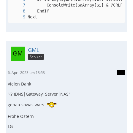
Next
GML
Schüler
6. April 2023 um 13:53
Vielen Dank
"(?i)DNS|Gateway|Server|NAS"
genau sowas wars
Frohe Ostern
LG