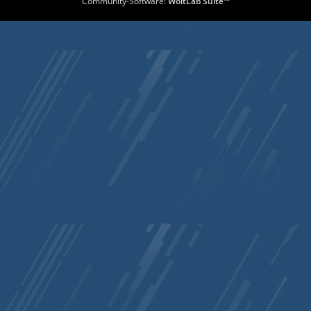
Community-Software:
WoltLab Suite™
EndFunc