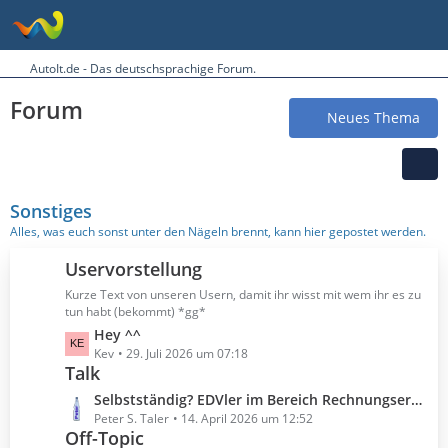
AutoIt.de - Das deutschsprachige Forum.
Forum
Neues Thema
Sonstiges
Alles, was euch sonst unter den Nägeln brennt, kann hier gepostet werden.
Uservorstellung
Kurze Text von unseren Usern, damit ihr wisst mit wem ihr es zu
tun habt (bekommt) *gg*
L
Hey ^^
e
Kev
29. Juli 2026 um 07:18
Talk
t
z
L
Selbstständig? EDVler im Bereich Rechnungserstellung?
t
e
Peter S. Taler
14. April 2026 um 12:52
e
Off-Topic
t