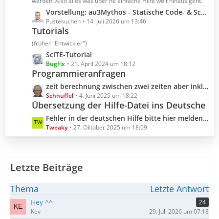
t
werden. Also alles was über ne einfache Hilfe weit hinaus geht.
r
e
L
Vorstellung: au3Mythos - Statische Code- & Scoping-Analyse für AutoIt 3
ä
B
e
Pustekuchen
14. Juli 2026 um 13:46
g
e
Tutorials
t
e
i
z
(früher "Entwickler")
t
t
L
SciTE-Tutorial
r
e
e
BugFix
21. April 2024 um 18:12
ä
B
Programmieranfragen
t
g
e
z
L
zeit berechnung zwischen zwei zeiten aber inklusive millisekunden
e
i
t
e
Schnuffel
4. Juni 2025 um 18:22
t
e
Übersetzung der Hilfe-Datei ins Deutsche
t
r
B
z
L
Fehler in der deutschen Hilfe bitte hier melden (Hilfedatei 3.3.18.0 2025.10.04)
ä
e
t
e
Tweaky
27. Oktober 2025 um 18:09
g
i
e
t
e
t
B
z
r
e
t
ä
i
Letzte Beiträge
e
g
t
B
e
r
e
Thema
Letzte Antwort
ä
i
Hey ^^
24
g
t
Kev
29. Juli 2026 um 07:18
e
r