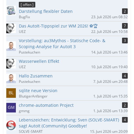
ä
[ offen ]
g
Darstellung flexibler Daten
2
e
BugFix
23. Juli 2026 um 08:32
Das AutoIt-Tippspiel zur WM 2026! ⚽🏆
7
UEZ
22. Juli 2026 um 10:58
Vorstellung: au3Mythos - Statische Code- &
3
Scoping-Analyse für AutoIt 3
Pustekuchen
14. Juli 2026 um 13:46
Wasserwellen Effekt
UEZ
10. Juli 2026 um 19:40
Hallo Zusammen
4
Pustekuchen
7. Juli 2026 um 20:48
sqlite neue Version
BlutigerAnfänger
1. Juli 2026 um 15:35
chrome-automation Project
2
gmmg
1. Juli 2026 um 13:39
Lebenszeichen; Entwicklung; Sven (SOLVE-SMART)
4
sagt AutoIt (Community) Goodbye!
SOLVE-SMART
15. Juni 2026 um 20:09