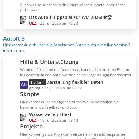
B
z
Alles was so sonst noch diskutiert werden könnte, aber sonst
e
t
nicht passt.
i
e
L
Das AutoIt-Tippspiel zur WM 2026! ⚽🏆
t
B
e
UEZ
22. Juli 2026 um 10:58
r
e
t
ä
i
z
AutoIt 3
g
t
t
Hier kannst du dich über alle Aspekte von AutoIt in der aktuellen Version 3
e
r
e
informieren.
ä
B
g
e
Hilfe & Unterstützung
e
i
Wenn du Probleme mit AutoIt hast, kannst du hier deine Fragen
t
los werden. In der Regel werden deine Fragen zügig beantwortet.
r
L
Darstellung flexibler Daten
[ offen ]
ä
e
gmmg
23. Juli 2026 um 08:32
g
Skripte
t
e
z
Hier kannst du deine eigenen AutoIt-Werke vorstellen. So
t
bekommst du Feedback und Lob.
e
L
Wasserwellen Effekt
B
e
UEZ
10. Juli 2026 um 19:40
e
Projekte
t
i
z
Hier können ganze Projekte in einzelnen Threads besprochen
t