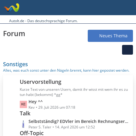
AutoIt.de - Das deutschsprachige Forum.
Forum
Neues Thema
Sonstiges
Alles, was euch sonst unter den Nägeln brennt, kann hier gepostet werden.
Uservorstellung
Kurze Text von unseren Usern, damit ihr wisst mit wem ihr es zu
tun habt (bekommt) *gg*
L
Hey ^^
e
Kev
29. Juli 2026 um 07:18
Talk
t
z
L
Selbstständig? EDVler im Bereich Rechnungserstellung?
t
e
Peter S. Taler
14. April 2026 um 12:52
e
Off-Topic
t