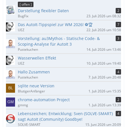
ä
[ offen ]
g
Darstellung flexibler Daten
2
e
BugFix
23. Juli 2026 um 08:32
Das AutoIt-Tippspiel zur WM 2026! ⚽🏆
7
UEZ
22. Juli 2026 um 10:58
Vorstellung: au3Mythos - Statische Code- &
3
Scoping-Analyse für AutoIt 3
Pustekuchen
14. Juli 2026 um 13:46
Wasserwellen Effekt
UEZ
10. Juli 2026 um 19:40
Hallo Zusammen
4
Pustekuchen
7. Juli 2026 um 20:48
sqlite neue Version
BlutigerAnfänger
1. Juli 2026 um 15:35
chrome-automation Project
2
gmmg
1. Juli 2026 um 13:39
Lebenszeichen; Entwicklung; Sven (SOLVE-SMART)
4
sagt AutoIt (Community) Goodbye!
SOLVE-SMART
15. Juni 2026 um 20:09