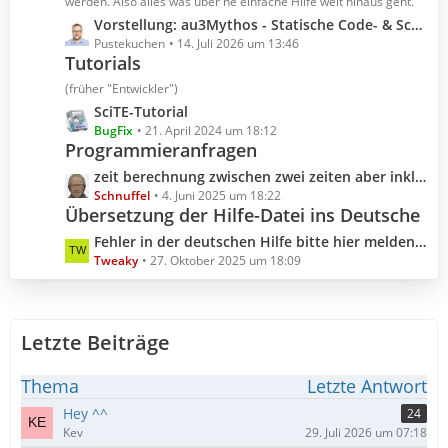
t
werden. Also alles was über ne einfache Hilfe weit hinaus geht.
r
e
L
Vorstellung: au3Mythos - Statische Code- & Scoping-Analyse für AutoIt 3
ä
B
e
Pustekuchen
14. Juli 2026 um 13:46
g
e
Tutorials
t
e
i
z
(früher "Entwickler")
t
t
L
SciTE-Tutorial
r
e
e
BugFix
21. April 2024 um 18:12
ä
B
Programmieranfragen
t
g
e
z
L
zeit berechnung zwischen zwei zeiten aber inklusive millisekunden
e
i
t
e
Schnuffel
4. Juni 2025 um 18:22
t
e
Übersetzung der Hilfe-Datei ins Deutsche
t
r
B
z
L
Fehler in der deutschen Hilfe bitte hier melden (Hilfedatei 3.3.18.0 2025.10.04)
ä
e
t
e
Tweaky
27. Oktober 2025 um 18:09
g
i
e
t
e
t
B
z
r
e
t
ä
i
Letzte Beiträge
e
g
t
B
e
r
e
Thema
Letzte Antwort
ä
i
Hey ^^
24
g
t
Kev
29. Juli 2026 um 07:18
e
r