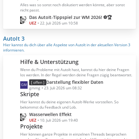
B
z
Alles was so sonst noch diskutiert werden könnte, aber sonst
e
t
nicht passt.
i
e
L
Das AutoIt-Tippspiel zur WM 2026! ⚽🏆
t
B
e
UEZ
22. Juli 2026 um 10:58
r
e
t
ä
i
z
AutoIt 3
g
t
t
Hier kannst du dich über alle Aspekte von AutoIt in der aktuellen Version 3
e
r
e
informieren.
ä
B
g
e
Hilfe & Unterstützung
e
i
Wenn du Probleme mit AutoIt hast, kannst du hier deine Fragen
t
los werden. In der Regel werden deine Fragen zügig beantwortet.
r
L
Darstellung flexibler Daten
[ offen ]
ä
e
gmmg
23. Juli 2026 um 08:32
g
Skripte
t
e
z
Hier kannst du deine eigenen AutoIt-Werke vorstellen. So
t
bekommst du Feedback und Lob.
e
L
Wasserwellen Effekt
B
e
UEZ
10. Juli 2026 um 19:40
e
Projekte
t
i
z
Hier können ganze Projekte in einzelnen Threads besprochen
t