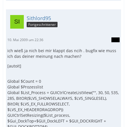
Sithlord95
Fortgeschrittener
10. Mai 2009 um 22:36
ich wieß ja nich bei mir klappt das ncih . bugfix wie muss
ich das deiner meinung nach machen?
[autoit]
Global $Count = 0
Global $Prozesslist
Global $List_Process = GUICtrlCreateListView("", 30, 50, 535,
285, BitOR($LVS_SHOWSELALWAYS, $LVS_SINGLESEL),
BitOR( $LVS_EX_FULLROWSELECT,
$LVS_EX_HEADERDRAGDROP))
GUICtrlSetResizing($List_process,
$Gui_DockTop+$GUI_DockLEFT + $GUI_DOCKRIGHT +
$GUI_DOCKBOTTOM)