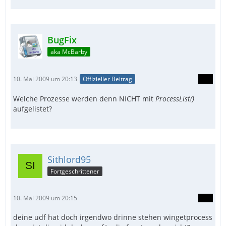
BugFix
aka McBarby
10. Mai 2009 um 20:13
Offizieller Beitrag
Welche Prozesse werden denn NICHT mit
ProcessList()
aufgelistet?
Sithlord95
Fortgeschrittener
10. Mai 2009 um 20:15
deine udf hat doch irgendwo drinne stehen wingetprocess