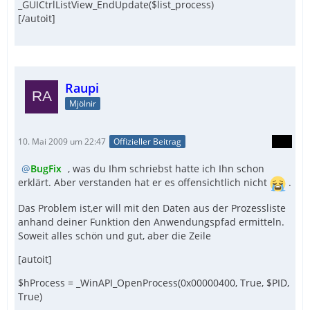
_GUICtrlListView_EndUpdate($list_process)
[/autoit]
Raupi
Mjölnir
10. Mai 2009 um 22:47
Offizieller Beitrag
BugFix
, was du Ihm schriebst hatte ich Ihn schon
erklärt. Aber verstanden hat er es offensichtlich nicht
.
Das Problem ist,er will mit den Daten aus der Prozessliste
anhand deiner Funktion den Anwendungspfad ermitteln.
Soweit alles schön und gut, aber die Zeile
[autoit]
$hProcess = _WinAPI_OpenProcess(0x00000400, True, $PID,
True)