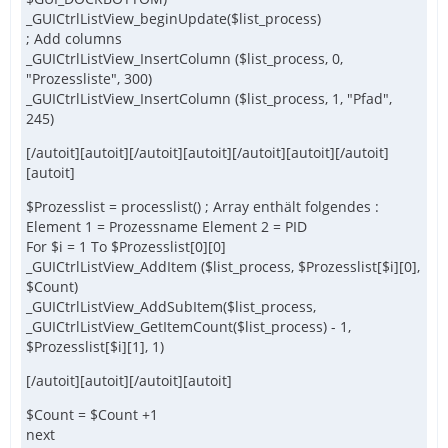
_GUICtrlListView_beginUpdate($list_process)
; Add columns
_GUICtrlListView_InsertColumn ($list_process, 0,
"Prozessliste", 300)
_GUICtrlListView_InsertColumn ($list_process, 1, "Pfad",
245)
[/autoit][autoit][/autoit][autoit][/autoit][autoit][/autoit]
[autoit]
$Prozesslist = processlist() ; Array enthält folgendes :
Element 1 = Prozessname Element 2 = PID
For $i = 1 To $Prozesslist[0][0]
_GUICtrlListView_AddItem ($list_process, $Prozesslist[$i][0],
$Count)
_GUICtrlListView_AddSubItem($list_process,
_GUICtrlListView_GetItemCount($list_process) - 1,
$Prozesslist[$i][1], 1)
[/autoit][autoit][/autoit][autoit]
$Count = $Count +1
next