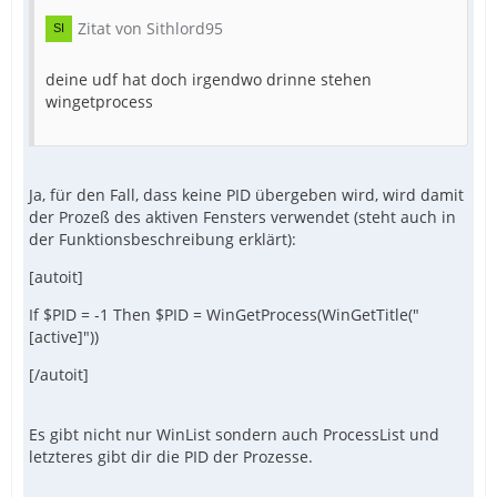
Zitat von Sithlord95
deine udf hat doch irgendwo drinne stehen
wingetprocess
Ja, für den Fall, dass keine PID übergeben wird, wird damit
der Prozeß des aktiven Fensters verwendet (steht auch in
der Funktionsbeschreibung erklärt):
[autoit]
If $PID = -1 Then $PID = WinGetProcess(WinGetTitle("
[active]"))
[/autoit]
Es gibt nicht nur WinList sondern auch ProcessList und
letzteres gibt dir die PID der Prozesse.