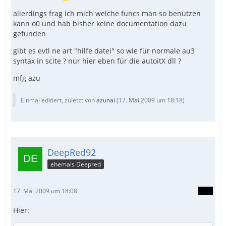
allerdings frag ich mich welche funcs man so benutzen
kann o0 und hab bisher keine documentation dazu
gefunden
gibt es evtl ne art "hilfe datei" so wie für normale au3
syntax in scite ? nur hier eben für die autoitX dll ?
mfg azu
Einmal editiert, zuletzt von
azunai
(
17. Mai 2009 um 18:18
)
DeepRed92
ehemals Deepred
17. Mai 2009 um 18:08
Hier: