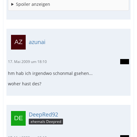
Spoiler anzeigen
azunai
17. Mai 2009 um 18:10
hm hab ich irgendwo schonmal gsehen...
woher hast des?
DeepRed92
ehemals Deepred