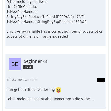
Fehlermeldung ist diese:
Line9 (FileC:pfad.):
$sNewFileName =
StringRegExpReplace($aFiles[$i],"^[\d\s]+- ?","")
$sNewFileName = StringRegExpReplace(
^
ERROR
Error: Array variable has incorrect number of subscript or
subscript dimension range exceeded
beginner73
Gast
31. Mai 2010 um 18:11
nun gehts, mit der Änderung
Fehlermeldung kommt aber immer noch die selbe....