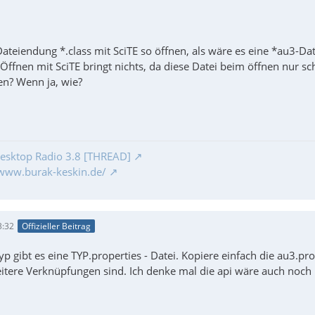
ateiendung *.class mit SciTE so öffnen, als wäre es eine *au3-Da
Öffnen mit SciTE bringt nichts, da diese Datei beim öffnen nur s
ren? Wenn ja, wie?
esktop Radio 3.8 [THREAD]
/www.burak-keskin.de/
3:32
Offizieller Beitrag
yp gibt es eine TYP.properties - Datei. Kopiere einfach die au3.
itere Verknüpfungen sind. Ich denke mal die api wäre auch noch