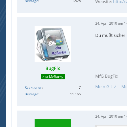
Beiträge
1.528
Website:
http:/
24. April 2010 um 1
Du mußt sicher 
BugFix
MfG BugFix
aka McBarby
Mein Git
|
Me
Reaktionen
7
Beiträge
11.165
24. April 2010 um 1