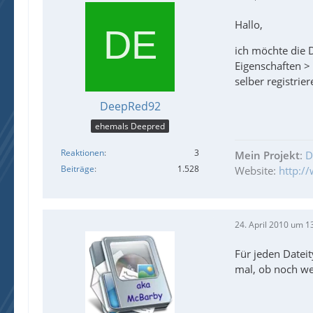
Hallo,
ich möchte die D
Eigenschaften > 
selber registrie
DeepRed92
ehemals Deepred
Reaktionen
3
Mein Projekt
:
D
Beiträge
1.528
Website:
http:/
24. April 2010 um 1
Für jeden Dateit
mal, ob noch we