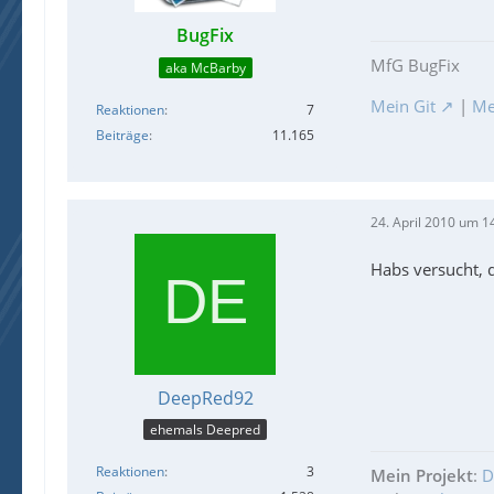
BugFix
MfG BugFix
aka McBarby
Mein Git
|
Me
Reaktionen
7
Beiträge
11.165
24. April 2010 um 1
Habs versucht, 
DeepRed92
ehemals Deepred
Reaktionen
3
Mein Projekt
:
D