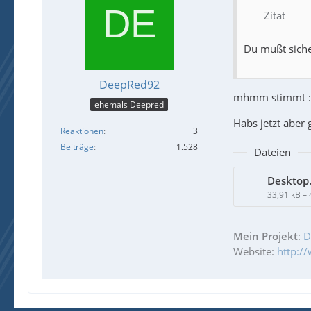
Zitat
Du mußt siche
DeepRed92
mhmm stimmt :w
ehemals Deepred
Habs jetzt aber 
Reaktionen
3
Beiträge
1.528
Dateien
Desktop.
33,91 kB –
Mein Projekt
:
D
Website:
http:/