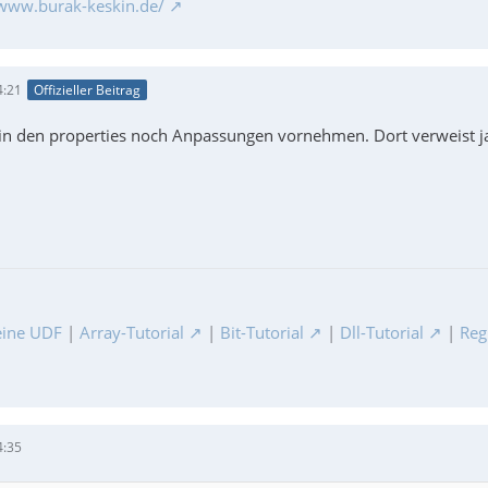
/www.burak-keskin.de/
4:21
Offizieller Beitrag
in den properties noch Anpassungen vornehmen. Dort verweist ja
ine UDF
|
Array-Tutorial
|
Bit-Tutorial
|
Dll-Tutorial
|
Reg
4:35