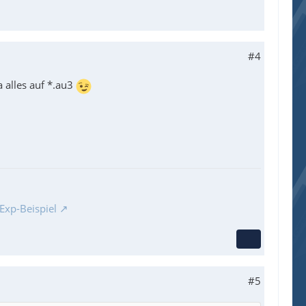
#4
 alles auf *.au3
Exp-Beispiel
#5