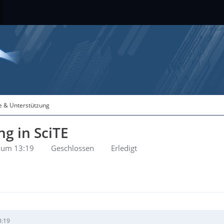
fe & Unterstützung
g in SciTE
0 um 13:19
Geschlossen
Erledigt
3:19