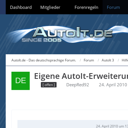
Dashboard
Mitglieder
Forenregeln
Forum
AutoIt.de - Das deutschsprachige Forum.
Forum
AutoIt 3
Hil
Eigene AutoIt-Erweiterun
DeepRed92
24. April 201
[ offen ]
24. April 2010 um 1