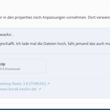
r in den properties noch Anpassungen vornehmen. Dort verweist 
acko: .
geschafft. Ich lade mal die Dateien hoch, falls jemand das auch m
zip
 416 Downloads
esktop Radio 3.8 [THREAD]
/www.burak-keskin.de/