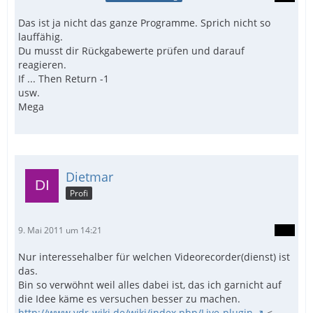
Das ist ja nicht das ganze Programme. Sprich nicht so
lauffähig.
Du musst dir Rückgabewerte prüfen und darauf
reagieren.
If ... Then Return -1
usw.
Mega
Dietmar
Profi
9. Mai 2011 um 14:21
Nur interessehalber für welchen Videorecorder(dienst) ist
das.
Bin so verwöhnt weil alles dabei ist, das ich garnicht auf
die Idee käme es versuchen besser zu machen.
http://www.vdr-wiki.de/wiki/index.php/Live-plugin
<--