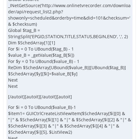
_INetGetSource('http://www.onlinetvrecorder.com/downloa
der/api/request_list2.php?
showonly=scheduled&orderby=time&did=101&checksum='
& $checksum)
Global $tag_B =
StringSplit('EPGID,STATION,TITLE,STATUS,BEGIN,END', ',', 2)
Dim $SchedArray[1][1]
For $i = 0 To UBound($tag_B) - 1
$value_B = _getValue($tag_B[$i])
For $y = 0 To UBound($value_B) - 1
ReDim $SchedArray[UBound($value_B)][UBound($tag_B)]
$SchedArray[$y][$i]=$value_B[$y]
Next
Next
[/autoit][autoit][/autoit][autoit]
For $i = 0 To UBound($value_B)-1
$item1= GUICtrlCreateListViewItem($SchedArray[$i][0] &
"|" & $SchedArray[$i][1] & "|" & $SchedArray[$i][2] & "|" &
$SchedArray[$i][3] & "|" & $SchedArray[$i][4] & "|" &
$SchedArray[$i][5], $ListView2)
Next