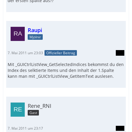
der ersten Spalte aus??
Raupi
Mjölnir
7. Mai 2011 um 23:03
Offizieller Beitrag
Mit _GUICtrlListView_GetSelectedIndices bekommst du den
Index des selktierte Items und den Inhalt der 1.Spalte
kann man mit _GUICtrlListView_GetItemText auslesen.
Rene_RNI
Gast
7. Mai 2011 um 23:17