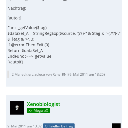
Nachtrag:
[autoit]
Func _getValue($tag)
$dataSet_A = StringRegExp($source, '(?s)<' & $tag & '>(.*?)</'
& $tag & '>', 3)
If @error Then Exit (0)
Return $dataSet_A
EndFunc ;==>_getValue
[/autoit]
2 Mal editiert, zuletzt von Rene_RNI (
9. Mai 2011 um 13:25
)
Xenobiologist
Xx_Mega_xX
9. Mai 2011 um 13:32
Offizieller Beitrag