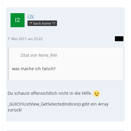
i2c
/* back home */
7. Mai 2011 um 23:22
Zitat von Rene_RNI
was mache ich falsch?
Du schaust offensichtlich nicht in die Hilfe.
_GUICtrlListView_GetSelectedIndices() gibt ein Array
zurück!