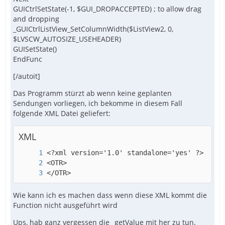
GUICtrlSetState(-1, $GUI_DROPACCEPTED) ; to allow drag
and dropping
_GUICtrlListView_SetColumnWidth($ListView2, 0,
$LVSCW_AUTOSIZE_USEHEADER)
GUISetState()
EndFunc
[/autoit]
Das Programm stürzt ab wenn keine geplanten
Sendungen vorliegen, ich bekomme in diesem Fall
folgende XML Datei geliefert:
XML
</OTR>
Wie kann ich es machen dass wenn diese XML kommt die
Function nicht ausgeführt wird
Ups, hab ganz vergessen die _getValue mit her zu tun.