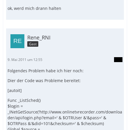
ok, werd mich drann halten
Rene_RNI
Gast
9. Mai 2011 um 12:55
Folgendes Problem habe ich hier noch:
Dier der Code was Probleme bereitet:
[autoit]
Func _ListSched()
$login =
_INetGetSource('http://www.onlinetvrecorder.com/downloa
der/api/login.php?email=' & $OTRUser &'&pass=' &
$OTRPass &'&did=101&checksum=' & $checksum)
Global $source =