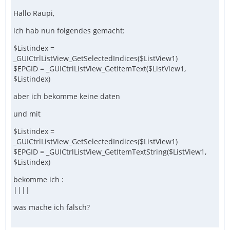
Hallo Raupi,
ich hab nun folgendes gemacht:
$Listindex =
_GUICtrlListView_GetSelectedIndices($ListView1)
$EPGID = _GUICtrlListView_GetItemText($ListView1,
$Listindex)
aber ich bekomme keine daten
und mit
$Listindex =
_GUICtrlListView_GetSelectedIndices($ListView1)
$EPGID = _GUICtrlListView_GetItemTextString($ListView1,
$Listindex)
bekomme ich :
||||
was mache ich falsch?