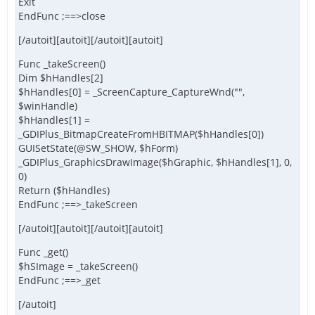
Exit
EndFunc ;==>close
[/autoit][autoit][/autoit][autoit]
Func _takeScreen()
Dim $hHandles[2]
$hHandles[0] = _ScreenCapture_CaptureWnd("",
$winHandle)
$hHandles[1] =
_GDIPlus_BitmapCreateFromHBITMAP($hHandles[0])
GUISetState(@SW_SHOW, $hForm)
_GDIPlus_GraphicsDrawImage($hGraphic, $hHandles[1], 0,
0)
Return ($hHandles)
EndFunc ;==>_takeScreen
[/autoit][autoit][/autoit][autoit]
Func _get()
$hSImage = _takeScreen()
EndFunc ;==>_get
[/autoit]