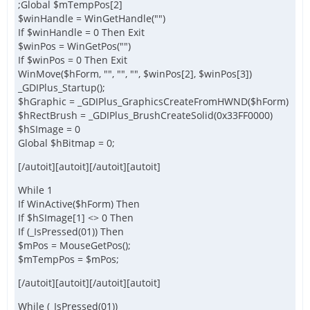
;Global $mTempPos[2]
$winHandle = WinGetHandle("")
If $winHandle = 0 Then Exit
$winPos = WinGetPos("")
If $winPos = 0 Then Exit
WinMove($hForm, "", "", "", $winPos[2], $winPos[3])
_GDIPlus_Startup();
$hGraphic = _GDIPlus_GraphicsCreateFromHWND($hForm)
$hRectBrush = _GDIPlus_BrushCreateSolid(0x33FF0000)
$hSImage = 0
Global $hBitmap = 0;
[/autoit][autoit][/autoit][autoit]
While 1
If WinActive($hForm) Then
If $hSImage[1] <> 0 Then
If (_IsPressed(01)) Then
$mPos = MouseGetPos();
$mTempPos = $mPos;
[/autoit][autoit][/autoit][autoit]
While (_IsPressed(01))