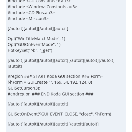
#include <GUIConstantsEx.au3>
#include <WindowsConstants.au3>
#include <GDIPlus.au3>
#include <Misc.au3>
[/autoit][autoit][/autoit][autoit]
Opt("WinTitleMatchMode", 1)
Opt("GUIOnEventMode", 1)
HotKeySet("^b", "_get")
[/autoit][autoit][/autoit][autoit][/autoit][autoit][/autoit]
[autoit]
#region ### START Koda GUI section ### Form=
$hForm = GUICreate("", 169, 54, 192, 124, 0)
GUISetCursor(3);
#endregion ### END Koda GUI section ###
[/autoit][autoit][/autoit][autoit]
GUISetOnEvent($GUI_EVENT_CLOSE, "close", $hForm)
[/autoit][autoit][/autoit][autoit][/autoit][autoit]