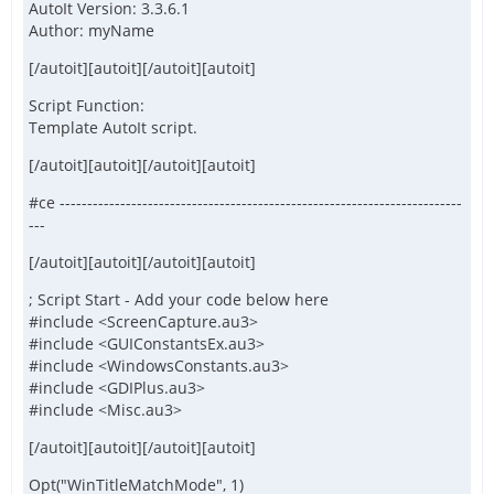
AutoIt Version: 3.3.6.1
Author: myName
[/autoit][autoit][/autoit][autoit]
Script Function:
Template AutoIt script.
[/autoit][autoit][/autoit][autoit]
#ce -------------------------------------------------------------------------
---
[/autoit][autoit][/autoit][autoit]
; Script Start - Add your code below here
#include <ScreenCapture.au3>
#include <GUIConstantsEx.au3>
#include <WindowsConstants.au3>
#include <GDIPlus.au3>
#include <Misc.au3>
[/autoit][autoit][/autoit][autoit]
Opt("WinTitleMatchMode", 1)