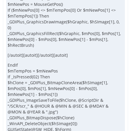
$mNewPos = MouseGetPos()
If ($mNewPos[0] <> $mTempPos[0] Or $mNewPos[1] <>
$mTempPos[1]) Then
_GDIPlus_GraphicsDrawImage($hGraphic, $hSImage[1], 0,
0)
_GDIPlus_GraphicsFillRect($hGraphic, $mPos[0], $mPos[1],
$mNewPos[0] - $mPos[0], $mNewPos[1] - $mPos[1],
$hRectBrush)
[/autoit][autoit][/autoit][autoit]
EndIf
$mTempPos = $mNewPos
If _IsPressed(02) Then
$hClone = _GDIPlus_BitmapCloneArea($hSImage[1],
$mPos[0], $mPos[1], $mNewPos[0] - $mPos[0],
$mNewPos[1] - $mPos[1])
_GDIPlus_ImageSaveToFile($hClone, @ScriptDir &
"/SCR/scr_" & @HOUR & @MIN & @SEC & @MDAY &
@MON & @YEAR & ".jpg")
_GDIPlus_BitmapDispose($hClone)
_WinAPI_DeleteObject($hSImage[0])
GUISetState(@SW_HIDE, $hForm)