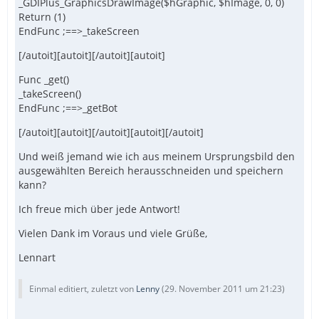
_GDIPlus_GraphicsDrawImage($hGraphic, $hImage, 0, 0)
Return (1)
EndFunc ;==>_takeScreen
[/autoit][autoit][/autoit][autoit]
Func _get()
_takeScreen()
EndFunc ;==>_getBot
[/autoit][autoit][/autoit][autoit][/autoit]
Und weiß jemand wie ich aus meinem Ursprungsbild den
ausgewählten Bereich herausschneiden und speichern
kann?
Ich freue mich über jede Antwort!
Vielen Dank im Voraus und viele Grüße,
Lennart
Einmal editiert, zuletzt von
Lenny
(
29. November 2011 um 21:23
)