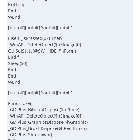
ExitLoop
EndIf
WEnd
[/autoit][autoit][/autoit][autoit]
ElseIf _IsPressed(02) Then
_WinAPI_DeleteObject($hSImage[0])
GUISetState(@SW_HIDE, $hForm)
EndIf
Sleep(50)
EndIf
EndIf
WEnd
[/autoit][autoit][/autoit][autoit]
Func close()
_GDIPlus_BitmapDispose($hClone)
_WinAPI_DeleteObject($hSImage[0])
_GDIPlus_GraphicsDispose($hGraphic)
_GDIPlus_BrushDispose($hRectBrush)
_GDIPlus_Shutdown()