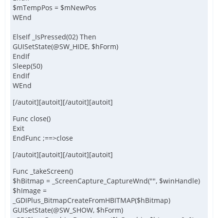
$mTempPos = $mNewPos
WEnd
ElseIf _IsPressed(02) Then
GUISetState(@SW_HIDE, $hForm)
EndIf
Sleep(50)
EndIf
WEnd
[/autoit][autoit][/autoit][autoit]
Func close()
Exit
EndFunc ;==>close
[/autoit][autoit][/autoit][autoit]
Func _takeScreen()
$hBitmap = _ScreenCapture_CaptureWnd("", $winHandle)
$hImage =
_GDIPlus_BitmapCreateFromHBITMAP($hBitmap)
GUISetState(@SW_SHOW, $hForm)