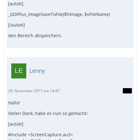
[autoit]
_GDIPlus_ImageSaveToFile($hImage, $sFileName)
[/autoit]
den Bereich abspeichern.
Lenny
29. November 2011 um 14:47
Hallo!
Vielen Dank, habe es nun so gemacht:
[autoit]
#include <ScreenCapture.au3>