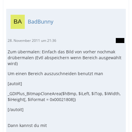
BadBunny
28. November 2011 um 21:36
Zum übermalen: Einfach das Bild von vorher nochmak
drübermalen (Evtl abspeichern wenn Bereich ausgewählt
wird)
Um einen Bereich auszuschneiden benutzt man
[autoit]
_GDIPlus_BitmapCloneArea($hBmp, $iLeft, $iTop, $iWidth,
$iHeight[, $iFormat = 0x00021808])
[/autoit]
Dann kannst du mit