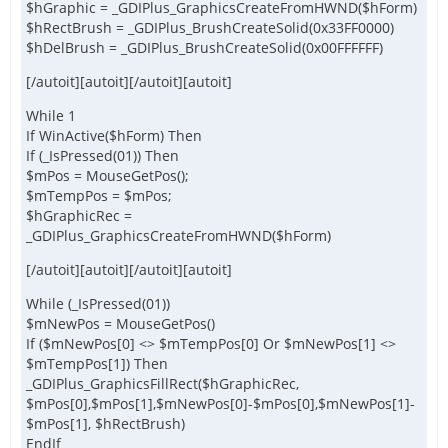
$hGraphic = _GDIPlus_GraphicsCreateFromHWND($hForm)
$hRectBrush = _GDIPlus_BrushCreateSolid(0x33FF0000)
$hDelBrush = _GDIPlus_BrushCreateSolid(0x00FFFFFF)
[/autoit][autoit][/autoit][autoit]
While 1
If WinActive($hForm) Then
If (_IsPressed(01)) Then
$mPos = MouseGetPos();
$mTempPos = $mPos;
$hGraphicRec =
_GDIPlus_GraphicsCreateFromHWND($hForm)
[/autoit][autoit][/autoit][autoit]
While (_IsPressed(01))
$mNewPos = MouseGetPos()
If ($mNewPos[0] <> $mTempPos[0] Or $mNewPos[1] <>
$mTempPos[1]) Then
_GDIPlus_GraphicsFillRect($hGraphicRec,
$mPos[0],$mPos[1],$mNewPos[0]-$mPos[0],$mNewPos[1]-
$mPos[1], $hRectBrush)
EndIf