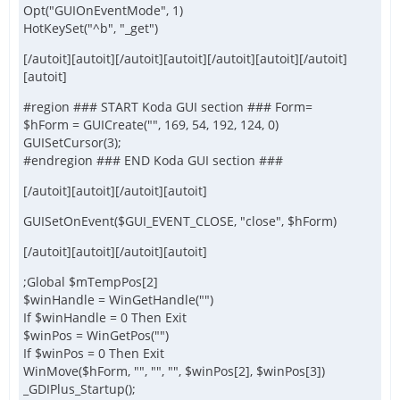
Opt("GUIOnEventMode", 1)
HotKeySet("^b", "_get")
[/autoit][autoit][/autoit][autoit][/autoit][autoit][/autoit]
[autoit]
#region ### START Koda GUI section ### Form=
$hForm = GUICreate("", 169, 54, 192, 124, 0)
GUISetCursor(3);
#endregion ### END Koda GUI section ###
[/autoit][autoit][/autoit][autoit]
GUISetOnEvent($GUI_EVENT_CLOSE, "close", $hForm)
[/autoit][autoit][/autoit][autoit]
;Global $mTempPos[2]
$winHandle = WinGetHandle("")
If $winHandle = 0 Then Exit
$winPos = WinGetPos("")
If $winPos = 0 Then Exit
WinMove($hForm, "", "", "", $winPos[2], $winPos[3])
_GDIPlus_Startup();