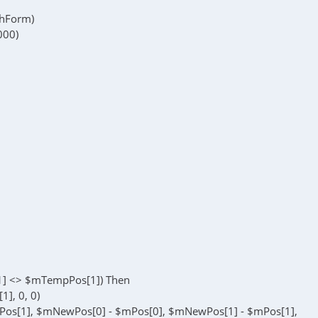
hForm)
000)
] <> $mTempPos[1]) Then
], 0, 0)
mPos[1], $mNewPos[0] - $mPos[0], $mNewPos[1] - $mPos[1],