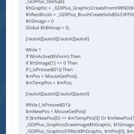
_GDIPlus_Startup();
$hGraphic = _GDIPlus_GraphicsCreateFromHWND($
$hRectBrush = _GDIPlus_BrushCreateSolid(0x33FF0
$hSImage = 0
Global $hBitmap = 0;
[/autoit][autoit][/autoit][autoit]
While 1
If WinActive($hForm) Then
If $hSImage[1] <> 0 Then
If (_IsPressed(01)) Then
$mPos = MouseGetPos();
$mTempPos = $mPos;
[/autoit][autoit][/autoit][autoit]
While (_IsPressed(01))
$mNewPos = MouseGetPos()
If ($mNewPos[0] <> $mTempPos[0] Or $mNewPos[1
_GDIPlus_GraphicsDrawImage($hGraphic, $hSImage[1
_GDIPlus_GraphicsFillRect($hGraphic, $mPos[0], $