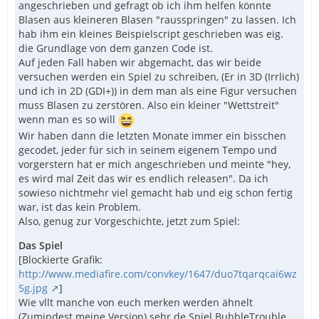
angeschrieben und gefragt ob ich ihm helfen könnte
Blasen aus kleineren Blasen "rausspringen" zu lassen. Ich
hab ihm ein kleines Beispielscript geschrieben was eig.
die Grundlage von dem ganzen Code ist.
Auf jeden Fall haben wir abgemacht, das wir beide
versuchen werden ein Spiel zu schreiben, (Er in 3D (Irrlich)
und ich in 2D (GDI+)) in dem man als eine Figur versuchen
muss Blasen zu zerstören. Also ein kleiner "Wettstreit"
wenn man es so will
Wir haben dann die letzten Monate immer ein bisschen
gecodet, jeder für sich in seinem eigenem Tempo und
vorgerstern hat er mich angeschrieben und meinte "hey,
es wird mal Zeit das wir es endlich releasen". Da ich
sowieso nichtmehr viel gemacht hab und eig schon fertig
war, ist das kein Problem.
Also, genug zur Vorgeschichte, jetzt zum Spiel:
Das Spiel
[Blockierte Grafik:
http://www.mediafire.com/convkey/1647/duo7tqarqcai6wz
5g.jpg
]
Wie vllt manche von euch merken werden ähnelt
(Zumindest meine Version) sehr de Spiel BubbleTrouble