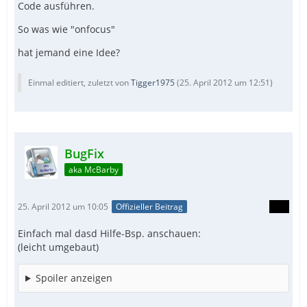
Code ausführen.
So was wie "onfocus"
hat jemand eine Idee?
Einmal editiert, zuletzt von
Tigger1975
(
25. April 2012 um 12:51
)
BugFix
aka McBarby
25. April 2012 um 10:05
Offizieller Beitrag
Einfach mal dasd Hilfe-Bsp. anschauen:
(leicht umgebaut)
Spoiler anzeigen