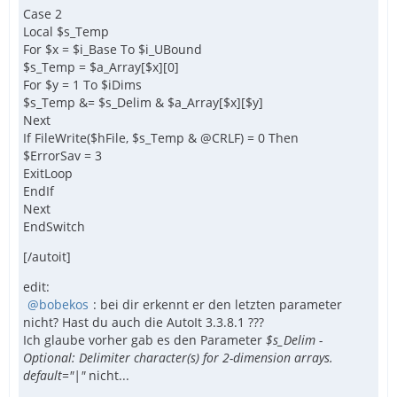
Case 2
Local $s_Temp
For $x = $i_Base To $i_UBound
$s_Temp = $a_Array[$x][0]
For $y = 1 To $iDims
$s_Temp &= $s_Delim & $a_Array[$x][$y]
Next
If FileWrite($hFile, $s_Temp & @CRLF) = 0 Then
$ErrorSav = 3
ExitLoop
EndIf
Next
EndSwitch
[/autoit]
edit:
bobekos
: bei dir erkennt er den letzten parameter
nicht? Hast du auch die AutoIt 3.3.8.1 ???
Ich glaube vorher gab es den Parameter
$s_Delim -
Optional: Delimiter character(s) for 2-dimension arrays.
default="|"
nicht...