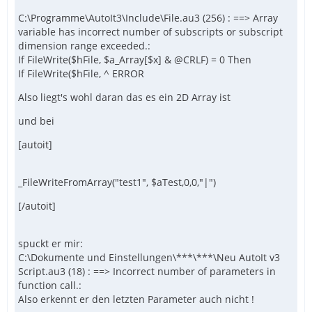
C:\Programme\AutoIt3\Include\File.au3 (256) : ==> Array
variable has incorrect number of subscripts or subscript
dimension range exceeded.:
If FileWrite($hFile, $a_Array[$x] & @CRLF) = 0 Then
If FileWrite($hFile, ^ ERROR
Also liegt's wohl daran das es ein 2D Array ist
und bei
[autoit]
_FileWriteFromArray("test1", $aTest,0,0,"|")
[/autoit]
spuckt er mir:
C:\Dokumente und Einstellungen\***\***\Neu AutoIt v3
Script.au3 (18) : ==> Incorrect number of parameters in
function call.:
Also erkennt er den letzten Parameter auch nicht !