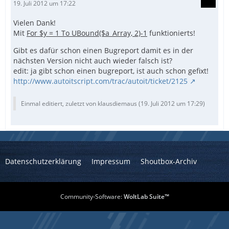
19. Juli 2012 um 17:22
Vielen Dank!
Mit
For $y = 1 To UBound($a_Array, 2)-1
funktionierts!
Gibt es dafür schon einen Bugreport damit es in der
nächsten Version nicht auch wieder falsch ist?
edit: ja gibt schon einen bugreport, ist auch schon gefixt!
http://www.autoitscript.com/trac/autoit/ticket/2125
Einmal editiert, zuletzt von klausdiemaus (
19. Juli 2012 um 17:29
)
Datenschutzerklärung
Impressum
Shoutbox-Archiv
Community-Software:
WoltLab Suite™