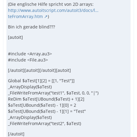
(Die englische Hilfe spricht von 2D arrays:
http://www.autoitscript.com/autoit3/docs/l…
teFromArray.htm
)
Bin ich gerade blind???
[autoit]
#include <Array.au3>
#include <File.au3>
[/autoit][autoit][/autoit][autoit]
Global $aTest[1][2] = [[1, "Test"]]
_ArrayDisplay($aTest)
_FileWriteFromArray("test1", $aTest, 0, 0, "|")
ReDim $aTest[UBound($aTest) + 1][2]
$aTest[UBound($aTest) - 1][0] = 2
$aTest[UBound($aTest) - 1][1] = "Test"
_ArrayDisplay($aTest)
_FileWriteFromArray("test2", $aTest)
[/autoit]