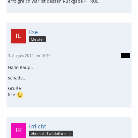
erfolgreich war ist dessen Rückgabe = TRUE.
Ilse
Meister
3. August 2012 um 16:50
Hallo Raupi,
schade...
Grüße
Ilse
Irrlicht
ehemals Twodollarbillie