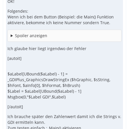
OK!
Folgendes:
Wenn ich bei dem Button (Beispiel: die Main() Funktion
aktiviere, bekomme ich keine Nummer sondern True.
Spoiler anzeigen
Ich glaube hier liegt irgendwo der Fehler
[autoit]
$aLabel[UBound($aLabel) - 1] =
_GDIPlus_GraphicsDrawStringEx ($hGraphic, $sString,
$hFont, $aInfo[0], $hFormat, $hBrush)
$Label = $aLabel[UBound($aLabel) - 1]
Msgbox(0,"$Label GDI",$Label)
[/autoit]
Ich brauche später den Zahlenwert damit ich die Strings v.
GDI ermitteln kann.
Zum testen einfach ;_Main() aktivieren