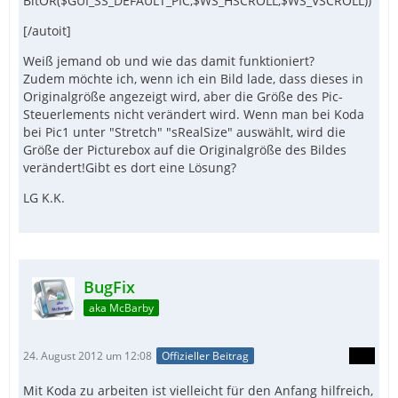
BitOR($GUI_SS_DEFAULT_PIC,$WS_HSCROLL,$WS_VSCROLL))
[/autoit]
Weiß jemand ob und wie das damit funktioniert?
Zudem möchte ich, wenn ich ein Bild lade, dass dieses in
Originalgröße angezeigt wird, aber die Größe des Pic-
Steuerlements nicht verändert wird. Wenn man bei Koda
bei Pic1 unter "Stretch" "sRealSize" auswählt, wird die
Größe der Picturebox auf die Originalgröße des Bildes
verändert!Gibt es dort eine Lösung?
LG K.K.
BugFix
aka McBarby
24. August 2012 um 12:08
Offizieller Beitrag
Mit Koda zu arbeiten ist vielleicht für den Anfang hilfreich,