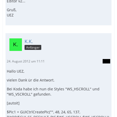
Editor v2...
Gruß,
UEZ
K.K.
Anfänger
24. August 2012 um 11:11
Hallo UEZ,
vielen Dank ür die Antwort.
Bei Koda habe ich nun die Styles "WS_HSCROLL" und
"WS_VSCROLL" gefunden.
[autoit]
$Pic1 = GUICtrlCreatePic("", 48, 24, 65, 137,