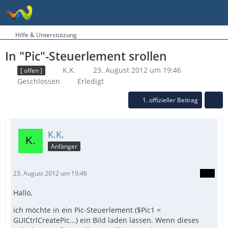
Hilfe & Unterstützung
In "Pic"-Steuerlement srollen
K.K.
23. August 2012 um 19:46
[ offen ]
Geschlossen
Erledigt
1. offizieller Beitrag
K.K.
Anfänger
23. August 2012 um 19:46
Hallo,
ich möchte in ein Pic-Steuerlement ($Pic1 =
GUICtrlCreatePic...) ein Bild laden lassen. Wenn dieses