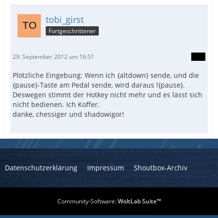
tobi_girst
Fortgeschrittener
29. September 2012 um 16:51
Plötzliche Eingebung: Wenn ich {altdown} sende, und die
{pause}-Taste am Pedal sende, wird daraus !{pause}.
Deswegen stimmt der Hotkey nicht mehr und es lässt sich
nicht bedienen. Ich Koffer.
danke, chessiger und shadowigor!
Datenschutzerklärung
Impressum
Shoutbox-Archiv
Community-Software:
WoltLab Suite™