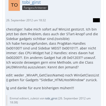
tobi_girst
Fortgeschrittener
26. September 2012 um 18:32
chesstiger: habe mich sofort auf WinList gestürzt. Ich bin
jetzt bei dem Problem, dass auch der STart-knopf und die
Sidebar gadgets sichtbar sind.(isvisible)
Ich habe herausgefunden, dass ProgMan-Handles
0x00100?? sind und Sidebar MEIST 0x00101??. aber nicht
immer: das CPU-Widget hat 2 Handles: eines davon hat
0x00200??. Ein anderes Gadget hat zB 0x01203?? uswusf.
Ich wüsste deswegen gern eine Methode, um die Class
(AU3WinInfo) auszulesen: Kennt den jemand?
edit: weder _WinAPI_GetClassName() noch WinGetClassList
() geben für Gadgets "SideBar_HTMLHostWindow" zurück.
lg und danke für eure bisherigen mühen!!!
Einmal editiert, zuletzt von
tobi_girst
(
26. September 2012 um
18:38
)