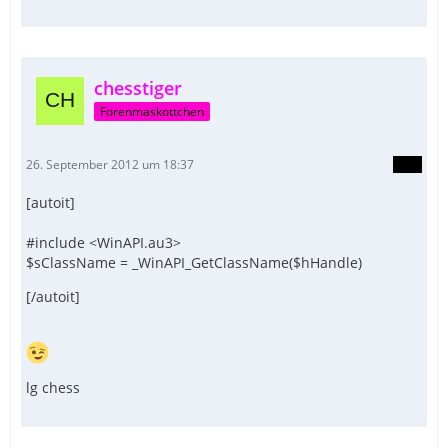
chesstiger
Forenmaskottchen
26. September 2012 um 18:37
[autoit]
#include <WinAPI.au3>
$sClassName = _WinAPI_GetClassName($hHandle)
[/autoit]
lg chess