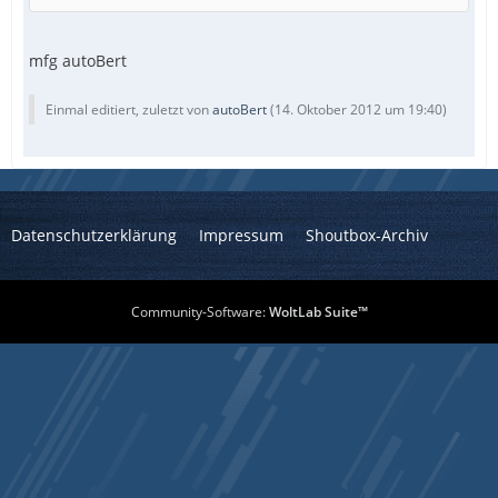
mfg autoBert
Einmal editiert, zuletzt von
autoBert
(
14. Oktober 2012 um 19:40
)
>Exit code: 0    Time: 27.369
Datenschutzerklärung
Impressum
Shoutbox-Archiv
Community-Software:
WoltLab Suite™