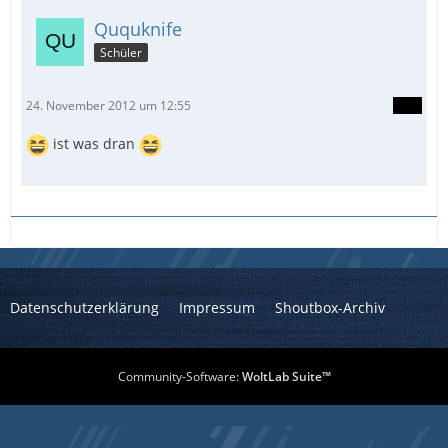
Ququknife
Schüler
24. November 2012 um 12:55
ist was dran
Datenschutzerklärung
Impressum
Shoutbox-Archiv
Community-Software:
WoltLab Suite™