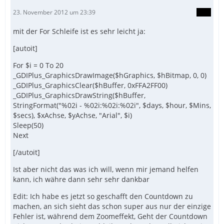
23. November 2012 um 23:39
mit der For Schleife ist es sehr leicht ja:
[autoit]
For $i = 0 To 20
_GDIPlus_GraphicsDrawImage($hGraphics, $hBitmap, 0, 0)
_GDIPlus_GraphicsClear($hBuffer, 0xFFA2FF00)
_GDIPlus_GraphicsDrawString($hBuffer,
StringFormat("%02i - %02i:%02i:%02i", $days, $hour, $Mins,
$secs), $xAchse, $yAchse, "Arial", $i)
Sleep(50)
Next
[/autoit]
Ist aber nicht das was ich will, wenn mir jemand helfen
kann, ich währe dann sehr sehr dankbar
Edit: Ich habe es jetzt so geschafft den Countdown zu
machen, an sich sieht das schon super aus nur der einzige
Fehler ist, während dem Zoomeffekt, Geht der Countdown