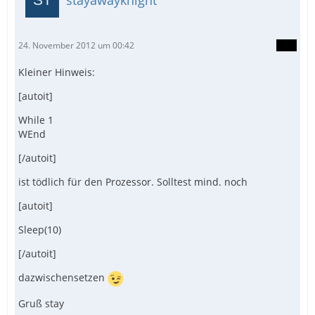
stayawayknight
24. November 2012 um 00:42
Kleiner Hinweis:
[autoit]
While 1
WEnd
[/autoit]
ist tödlich für den Prozessor. Solltest mind. noch
[autoit]
Sleep(10)
[/autoit]
dazwischensetzen
Gruß stay