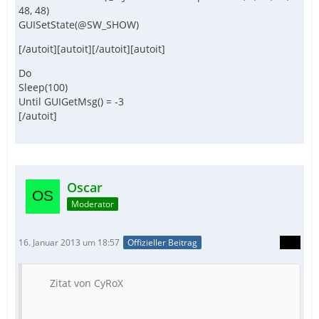
48, 48)
GUISetState(@SW_SHOW)
[/autoit][autoit][/autoit][autoit]
Do
Sleep(100)
Until GUIGetMsg() = -3
[/autoit]
Oscar
Moderator
16. Januar 2013 um 18:57
Offizieller Beitrag
Zitat von CyRoX