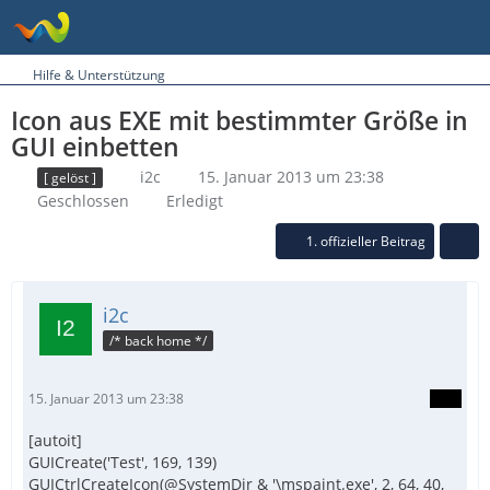
Hilfe & Unterstützung
Icon aus EXE mit bestimmter Größe in
GUI einbetten
i2c
15. Januar 2013 um 23:38
[ gelöst ]
Geschlossen
Erledigt
1. offizieller Beitrag
i2c
/* back home */
15. Januar 2013 um 23:38
[autoit]
GUICreate('Test', 169, 139)
GUICtrlCreateIcon(@SystemDir & '\mspaint.exe', 2, 64, 40,